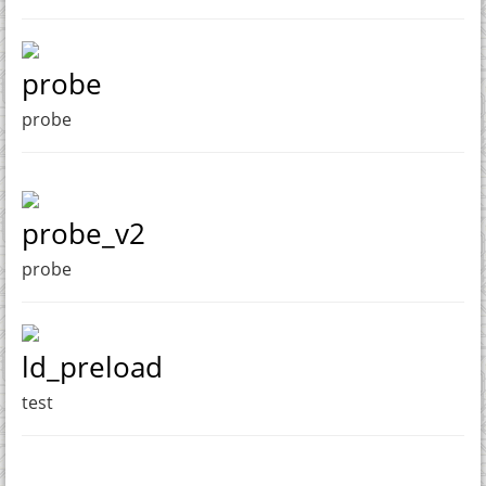
probe
probe
probe_v2
probe
ld_preload
test