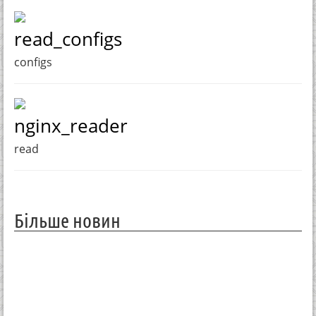
read_configs
configs
nginx_reader
read
Більше новин