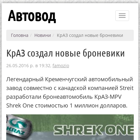
Автовод
Toggle
navigati
Головна
Новини
КрАЗ создал новые броневики
КрАЗ создал новые броневики
26.05.2016 р. в 19:32,
famozio
Легендарный Кременчугский автомобильный
завод совместно с канадской компанией Streit
разработали бронеавтомобиль КрАЗ-MPV
Shrek One стоимостью 1 миллион долларов.