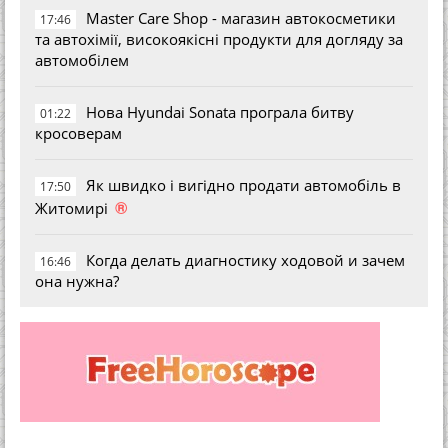
Master Care Shop - магазин автокосметики
17:46
та автохімії, високоякісні продукти для догляду за
автомобілем
Нова Hyundai Sonata програла битву
01:22
кросоверам
Як швидко і вигідно продати автомобіль в
17:50
®
Житомирі
Когда делать диагностику ходовой и зачем
16:46
она нужна?