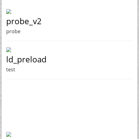
probe_v2
probe
ld_preload
test