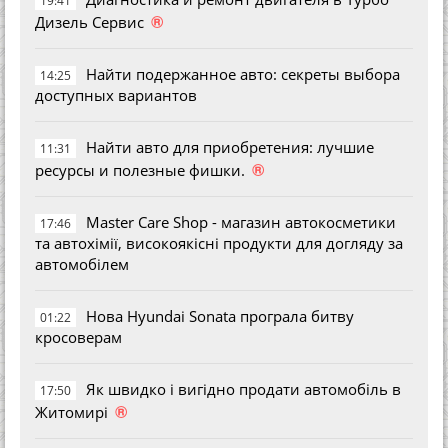
19:41
®
Дизель Сервис
Найти подержанное авто: секреты выбора
14:25
доступных вариантов
Найти авто для приобретения: лучшие
11:31
®
ресурсы и полезные фишки.
Master Care Shop - магазин автокосметики
17:46
та автохімії, високоякісні продукти для догляду за
автомобілем
Нова Hyundai Sonata програла битву
01:22
кросоверам
Як швидко і вигідно продати автомобіль в
17:50
®
Житомирі