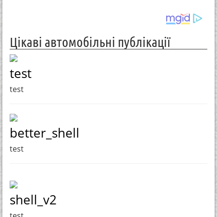
Цікаві автомобільні публікації
test
test
better_shell
test
shell_v2
test