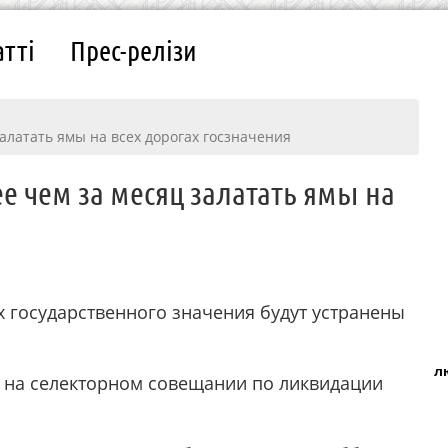
атті
Прес-релізи
алатать ямы на всех дорогах госзначения
е чем за месяц залатать ямы на
 государственного значения будут устранены
л
н на селекторном совещании по ликвидации