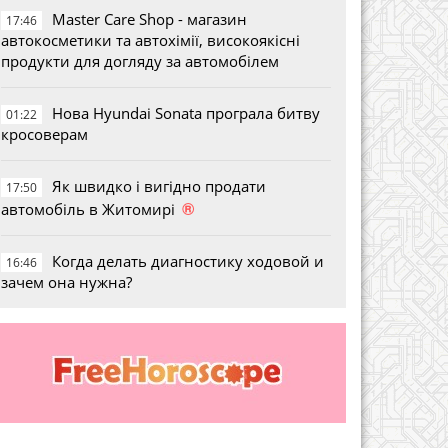
Master Care Shop - магазин
17:46
автокосметики та автохімії, високоякісні
продукти для догляду за автомобілем
Нова Hyundai Sonata програла битву
01:22
кросоверам
Як швидко і вигідно продати
17:50
®
автомобіль в Житомирі
Когда делать диагностику ходовой и
16:46
зачем она нужна?