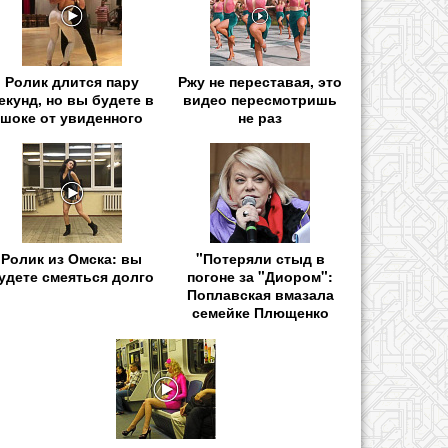
Ролик длится пару
Ржу не переставая, это
екунд, но вы будете в
видео пересмотришь
шоке от увиденного
не раз
Ролик из Омска: вы
"Потеряли стыд в
удете смеяться долго
погоне за "Диором":
Поплавская вмазала
семейке Плющенко