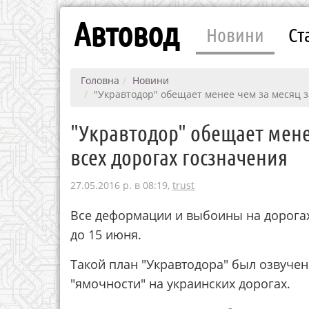
Автовод
Новини
Ст
Головна
Новини
"Укравтодор" обещает менее чем за месяц з
"Укравтодор" обещает мене
всех дорогах госзначения
27.05.2016 р. в 08:19,
trust
Все деформации и выбоины на дорогах
до 15 июня.
Такой план "Укравтодора" был озвуче
"ямочности" на украинских дорогах.