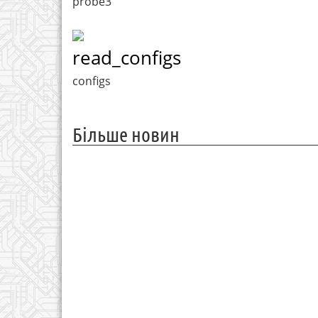
probe3
read_configs
configs
Більше новин