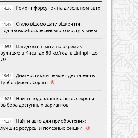
Ремонт форсунок на дизельном авто
14:36
Стало відомо дату відкриття
11:49
Подільсько-Воскресенського мосту в Києві
Швидкісні ліміти на окремих
14:53
вулицях: в Києві до 80 км/год, в Дніпрі - до
70
Диагностика и ремонт двигателя в
19:41
®
Турбо Дизель Сервис
Найти подержанное авто: секреты
14:25
выбора доступных вариантов
Найти авто для приобретения:
11:31
®
лучшие ресурсы и полезные фишки.