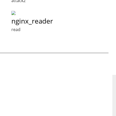
attack2
nginx_reader
read