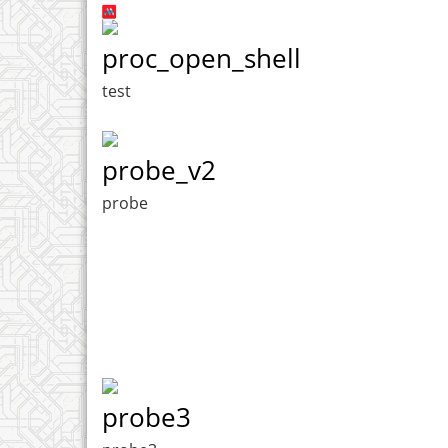
proc_open_shell
test
probe_v2
probe
probe3