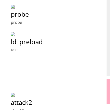
probe
probe
ld_preload
test
attack2