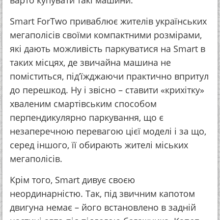
варто купувати такі машини.
Smart ForTwo приваблює жителів українських
мегаполісів своїми компактними розмірами,
які дають можливість паркуватися на Smart в
таких місцях, де звичайна машина не
поміститься, під’їжджаючи практично впритул
до перешкод. Ну і звісно – ставити «крихітку»
хваленим смартівським способом
перпендикулярно паркування, що є
незаперечною перевагою цієї моделі і за що,
серед іншого, її обирають жителі міських
мегаполісів.
Крім того, Smart дивує своєю
неординарністю. Так, під звичним капотом
двигуна немає – його встановлено в задній