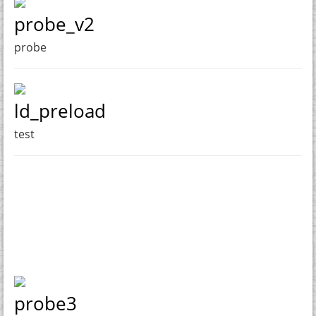
probe_v2
probe
ld_preload
test
probe3