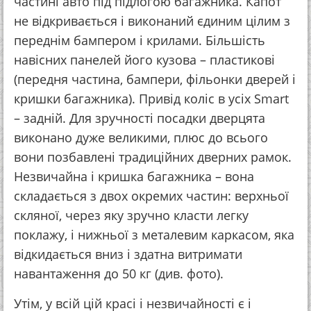
частині авто під підлогою багажника. Капот
не відкривається і виконаний єдиним цілим з
переднім бампером і крилами. Більшість
навісних панелей його кузова – пластикові
(передня частина, бампери, фільонки дверей і
кришки багажника). Привід коліс в усіх Smart
– задній. Для зручності посадки дверцята
виконано дуже великими, плюс до всього
вони позбавлені традиційних дверних рамок.
Незвичайна і кришка багажника – вона
складається з двох окремих частин: верхньої
скляної, через яку зручно класти легку
поклажу, і нижньої з металевим каркасом, яка
відкидається вниз і здатна витримати
навантаження до 50 кг (див. фото).
Утім, у всій цій красі і незвичайності є і