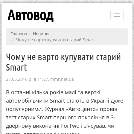
Автовод
Toggle
navigati
Головна
Новини
Чому не варто купувати старий Smart
Чому не варто купувати старий
Smart
27.05.2016 р. в 11:27,
mmr.net.ua
В останні кілька років малі та верткі
автомобільчики Smart стають в Україні дуже
популярними. Журнал «Автоцентр» провів
тест старих Smart першого покоління в 3-
дверному виконанні ForTwo і з’ясував, чи