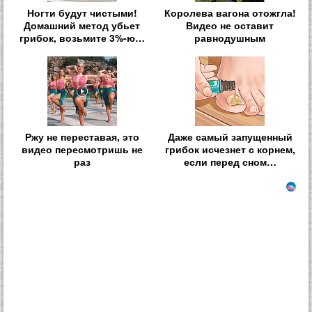
Ногти будут чистыми!
Королева вагона отожгла!
Домашний метод убьет
Видео не оставит
грибок, возьмите 3%-ю…
равнодушным
Ржу не переставая, это
Даже самый запущенный
видео пересмотришь не
грибок исчезнет с корнем,
раз
если перед сном…