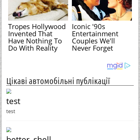
Tropes Hollywood
Iconic '90s
Invented That
Entertainment
Have Nothing To
Couples We'll
Do With Reality
Never Forget
Цікаві автомобільні публікації
test
test
better_shell