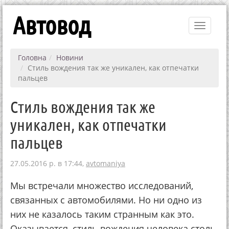
Автовод
Toggle
navigati
Головна
Новини
Стиль вождения так же уникален, как отпечатки
пальцев
Стиль вождения так же
уникален, как отпечатки
пальцев
27.05.2016 р. в 17:44,
avtomaniya
Мы встречали множество исследований,
связанных с автомобилями. Но ни одно из
них не казалось таким странным как это.
Оказывается, стиль вождения человека столь