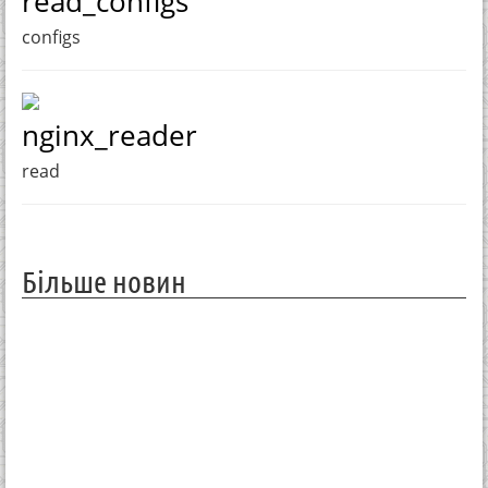
read_configs
configs
nginx_reader
read
Більше новин