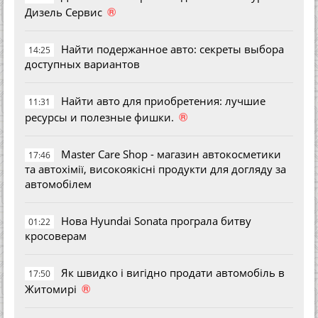
®
Дизель Сервис
Найти подержанное авто: секреты выбора
14:25
доступных вариантов
Найти авто для приобретения: лучшие
11:31
®
ресурсы и полезные фишки.
Master Care Shop - магазин автокосметики
17:46
та автохімії, високоякісні продукти для догляду за
автомобілем
Нова Hyundai Sonata програла битву
01:22
кросоверам
Як швидко і вигідно продати автомобіль в
17:50
®
Житомирі