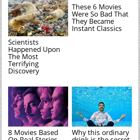
These 6 Movies
Were So Bad That
They Became
Instant Classics
Scientists
Happened Upon
The Most
Terrifying
Discovery
8 Movies Based
Why this ordinary
On Real Stories
drink is the secret