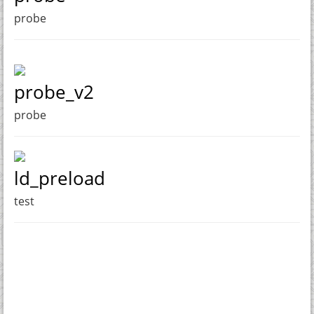
probe
probe_v2
probe
ld_preload
test