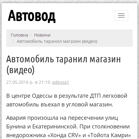
Автовод
Toggle
navigati
Головна
Новини
Автомобиль таранил магазин (видео)
Автомобиль таранил магазин
(видео)
27.05.2016 р. в 21:19,
odessa1
В центре Одессы в результате ДТП легковой
автомобиль въехал в угловой магазин.
Авария произошла на пересечении улиц
Бунина и Екатерининской. При столкновении
внедорожника «Хонда CRV» и «Тойота Камри»