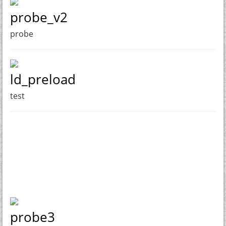
probe_v2
probe
ld_preload
test
probe3