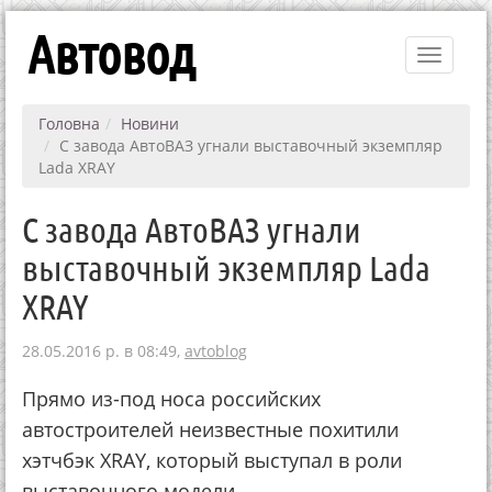
Автовод
Toggle
navigati
Головна
Новини
С завода АвтоВАЗ угнали выставочный экземпляр
Lada XRAY
С завода АвтоВАЗ угнали
выставочный экземпляр Lada
XRAY
28.05.2016 р. в 08:49,
avtoblog
Прямо из-под носа российских
автостроителей неизвестные похитили
хэтчбэк XRAY, который выступал в роли
выставочного модели.