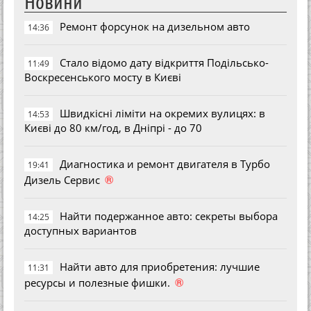
Новини
Ремонт форсунок на дизельном авто
14:36
Стало відомо дату відкриття Подільсько-
11:49
Воскресенського мосту в Києві
Швидкісні ліміти на окремих вулицях: в
14:53
Києві до 80 км/год, в Дніпрі - до 70
Диагностика и ремонт двигателя в Турбо
19:41
®
Дизель Сервис
Найти подержанное авто: секреты выбора
14:25
доступных вариантов
Найти авто для приобретения: лучшие
11:31
®
ресурсы и полезные фишки.