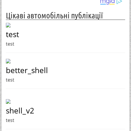
Цікаві автомобільні публікації
test
test
better_shell
test
shell_v2
test