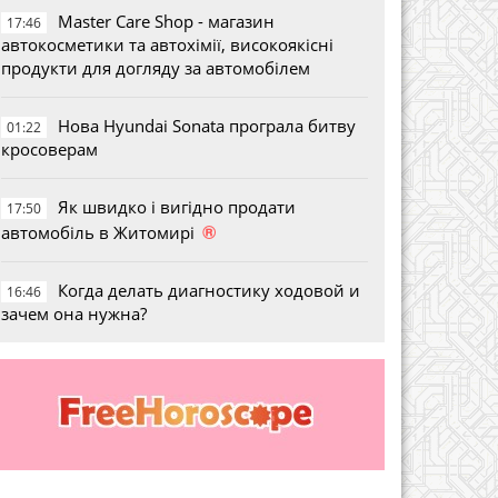
Master Care Shop - магазин
17:46
автокосметики та автохімії, високоякісні
продукти для догляду за автомобілем
Нова Hyundai Sonata програла битву
01:22
кросоверам
Як швидко і вигідно продати
17:50
®
автомобіль в Житомирі
Когда делать диагностику ходовой и
16:46
зачем она нужна?