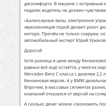
дискомфорта. В машине с исправным мо
педалях водитель не должен чувствов
«Балансирные валы, электронное упра
звукоизоляция порой делают рокот ди
мотора. Причём не только снаружи, н
автомобильный эксперт Юрий Урюков
Дорогой
Хотя разница в цене между бензиново
равных всё ещё остаётся, у многих ма
Mercedes-Benz C-класса с дизелем 2,2 
бензиновая версия. А у BMW дизельная
Впрочем, в массовых сегментах разниц
компаний отказался от версий на соля
А сколько денег можно сэкономить по