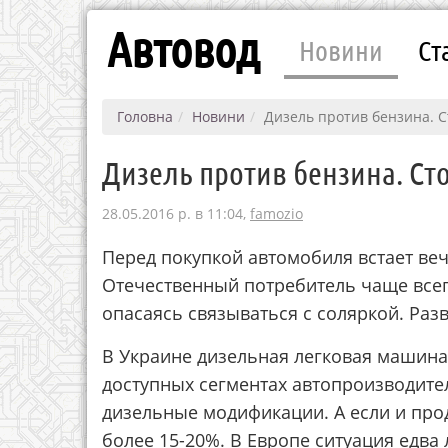
Автовод
Новини
Ст
Головна
Новини
Дизель против бензина. С
Дизель против бензина. Сто
28.05.2016 р. в 11:04,
famozio
Перед покупкой автомобиля встает ве
Отечественный потребитель чаще все
опасаясь связываться с соляркой. Раз
В Украине дизельная легковая машина 
доступных сегментах автопроизводите
дизельные модификации. А если и прода
более 15-20%. В Европе ситуация едва