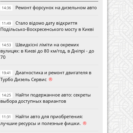
Ремонт форсунок на дизельном авто
14:36
Стало відомо дату відкриття
11:49
Подільсько-Воскресенського мосту в Києві
Швидкісні ліміти на окремих
14:53
вулицях: в Києві до 80 км/год, в Дніпрі - до
70
Диагностика и ремонт двигателя в
19:41
®
Турбо Дизель Сервис
Найти подержанное авто: секреты
14:25
выбора доступных вариантов
Найти авто для приобретения:
11:31
®
лучшие ресурсы и полезные фишки.