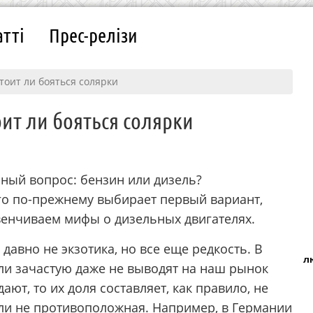
атті
Прес-релізи
тоит ли бояться солярки
ит ли бояться солярки
чный вопрос: бензин или дизель?
го по-прежнему выбирает первый вариант,
венчиваем мифы о дизельных двигателях.
давно не экзотика, но все еще редкость. В
л
ли зачастую даже не выводят на наш рынок
ют, то их доля составляет, как правило, не
 ли не противоположная. Например, в Германии