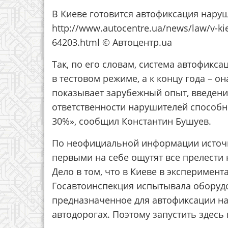
В Киеве готовится автофиксация нар
http://www.autocentre.ua/news/law/v-kie
64203.html © Автоцентр.ua
Так, по его словам, система автофикса
в тестовом режиме, а к концу года – о
показывает зарубежный опыт, введени
ответственности нарушителей способн
30%», сообщил Константин Бушуев.
По неофициальной информации источни
первыми на себе ощутят все прелести
Дело в том, что в Киеве в эксперимен
Госавтоинспекция испытывала оборуд
предназначенное для автофиксации нар
автодорогах. Поэтому запустить здесь 