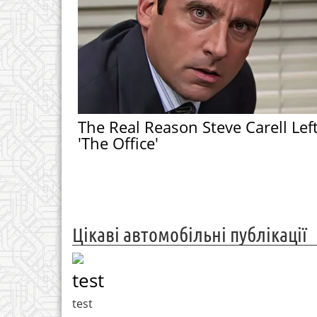
The Real Reason Steve Carell Lef
'The Office'
Цікаві автомобільні публікації
test
test