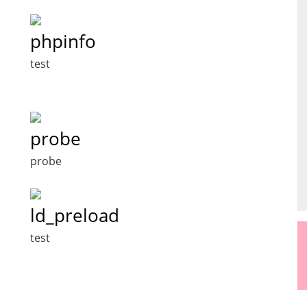
phpinfo
test
probe
probe
ld_preload
test