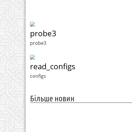
probe3
probe3
read_configs
configs
Більше новин