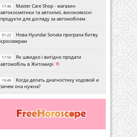
Master Care Shop - магазин
17:46
автокосметики та автохімії, високоякісні
продукти для догляду за автомобілем
Нова Hyundai Sonata програла битву
01:22
кросоверам
Як швидко і вигідно продати
17:50
®
автомобіль в Житомирі
Когда делать диагностику ходовой и
16:46
зачем она нужна?