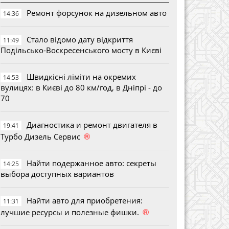
Ремонт форсунок на дизельном авто
14:36
Стало відомо дату відкриття
11:49
Подільсько-Воскресенського мосту в Києві
Швидкісні ліміти на окремих
14:53
вулицях: в Києві до 80 км/год, в Дніпрі - до
70
Диагностика и ремонт двигателя в
19:41
®
Турбо Дизель Сервис
Найти подержанное авто: секреты
14:25
выбора доступных вариантов
Найти авто для приобретения:
11:31
®
лучшие ресурсы и полезные фишки.