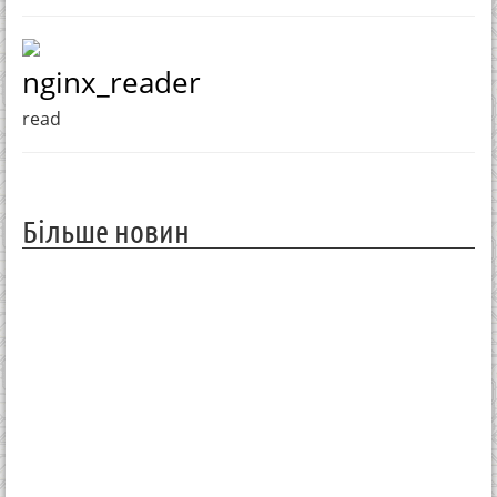
nginx_reader
read
Більше новин