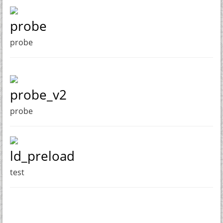
probe
probe
probe_v2
probe
ld_preload
test