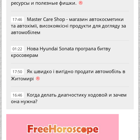
®
ресурсы и полезные фишки.
Master Care Shop - магазин автокосметики
17:46
та автохімії, високоякісні продукти для догляду за
автомобілем
Нова Hyundai Sonata програла битву
01:22
кросоверам
Як швидко і вигідно продати автомобіль в
17:50
®
Житомирі
Когда делать диагностику ходовой и зачем
16:46
она нужна?