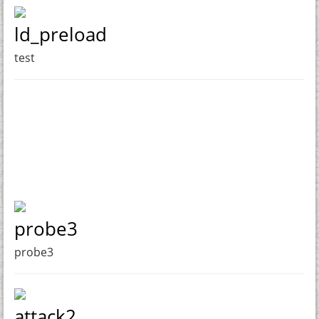
ld_preload
test
probe3
probe3
attack2