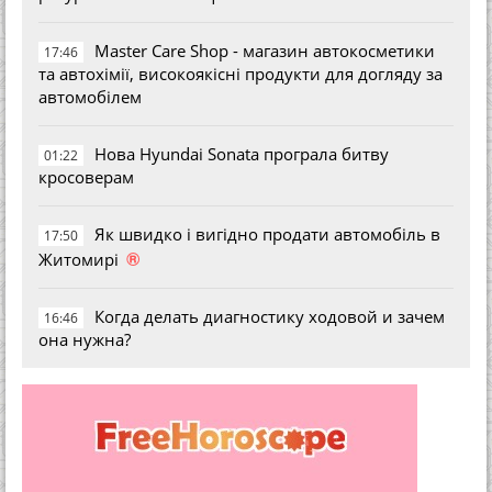
Master Care Shop - магазин автокосметики
17:46
та автохімії, високоякісні продукти для догляду за
автомобілем
Нова Hyundai Sonata програла битву
01:22
кросоверам
Як швидко і вигідно продати автомобіль в
17:50
®
Житомирі
Когда делать диагностику ходовой и зачем
16:46
она нужна?