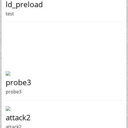
ld_preload
test
probe3
probe3
attack2
attack2