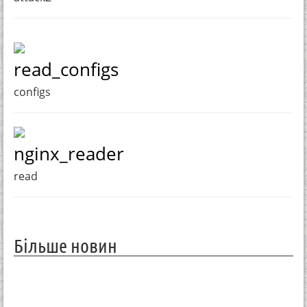
read_configs
configs
nginx_reader
read
Більше новин