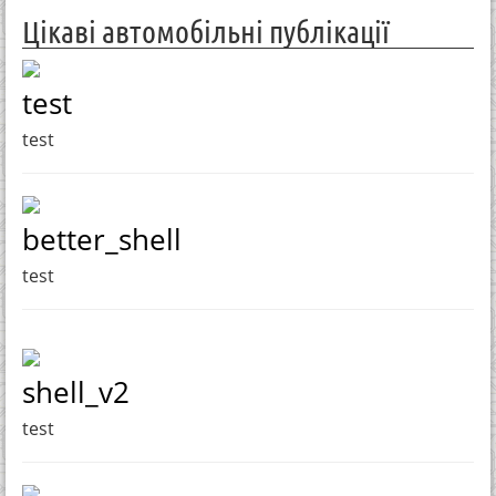
Цікаві автомобільні публікації
test
test
better_shell
test
shell_v2
test