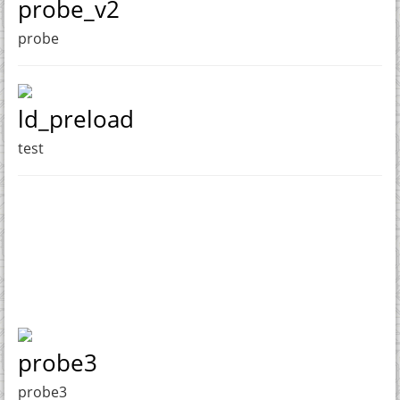
probe_v2
probe
ld_preload
test
probe3
probe3