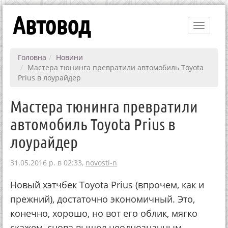
Автовод
Toggle
navigati
Головна
Новини
Мастера тюнинга превратили автомобиль Toyota
Prius в лоурайдер
Мастера тюнинга превратили
автомобиль Toyota Prius в
лоурайдер
31.05.2016 р. в 02:33,
novosti-n
Новый хэтчбек Toyota Prius (впрочем, как и
прежний), достаточно экономичный. Это,
конечно, хорошо, но вот его облик, мягко
скажем, снова вышел неоднозначным.