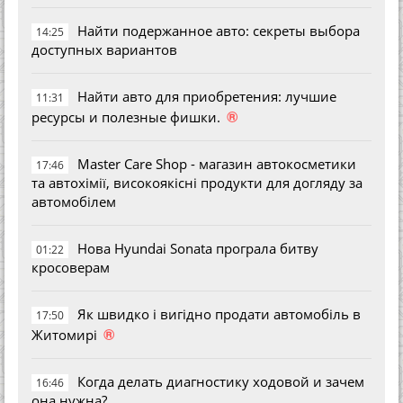
Найти подержанное авто: секреты выбора
14:25
доступных вариантов
Найти авто для приобретения: лучшие
11:31
®
ресурсы и полезные фишки.
Master Care Shop - магазин автокосметики
17:46
та автохімії, високоякісні продукти для догляду за
автомобілем
Нова Hyundai Sonata програла битву
01:22
кросоверам
Як швидко і вигідно продати автомобіль в
17:50
®
Житомирі
Когда делать диагностику ходовой и зачем
16:46
она нужна?