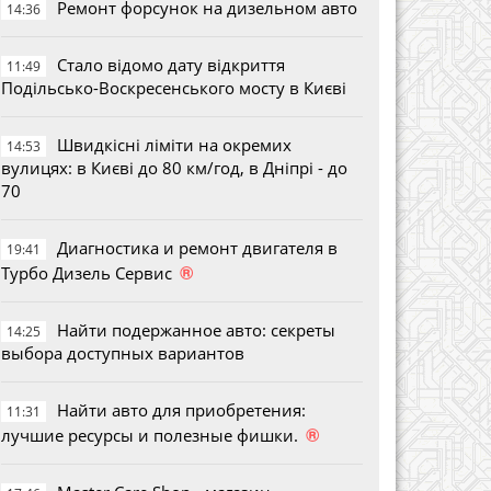
Ремонт форсунок на дизельном авто
14:36
Стало відомо дату відкриття
11:49
Подільсько-Воскресенського мосту в Києві
Швидкісні ліміти на окремих
14:53
вулицях: в Києві до 80 км/год, в Дніпрі - до
70
Диагностика и ремонт двигателя в
19:41
®
Турбо Дизель Сервис
Найти подержанное авто: секреты
14:25
выбора доступных вариантов
Найти авто для приобретения:
11:31
®
лучшие ресурсы и полезные фишки.