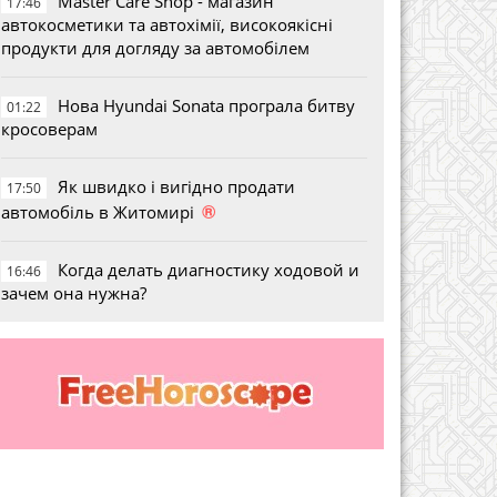
Master Care Shop - магазин
17:46
автокосметики та автохімії, високоякісні
продукти для догляду за автомобілем
Нова Hyundai Sonata програла битву
01:22
кросоверам
Як швидко і вигідно продати
17:50
®
автомобіль в Житомирі
Когда делать диагностику ходовой и
16:46
зачем она нужна?