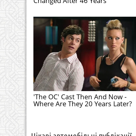
Changed After 46 Years
'The OC' Cast Then And Now -
Where Are They 20 Years Later?
Цікаві автомобільні публікації