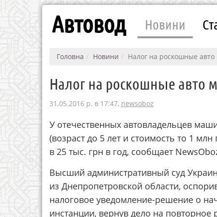
Автовод
Новини
Ст
Головна
Новини
Налог на роскошные авто
Налог на роскошные авто м
31.05.2016 р. в 17:47,
newsoboz
У отечественных автовладельцев маши
(возраст до 5 лет и стоимость то 1 мл
в 25 тыс. грн в год, сообщает NewsOboz
Высший административный суд Украин
из Днепропетровской области, оспори
налоговое уведомление-решение о на
инстанции, вернув дело на повторное