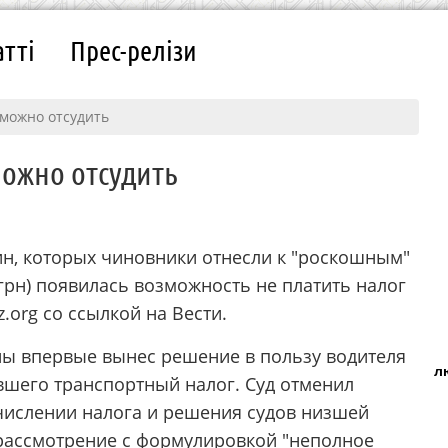
атті
Прес-релізи
 можно отсудить
ожно отсудить
н, которых чиновники отнесли к "роскошным"
н грн) появилась возможность не платить налог
.org со ссылкой на Вести.
ы впервые вынес решение в пользу водителя
л
вшего транспортный налог. Суд отменил
числении налога и решения судов низшей
 рассмотрение с формулировкой "неполное