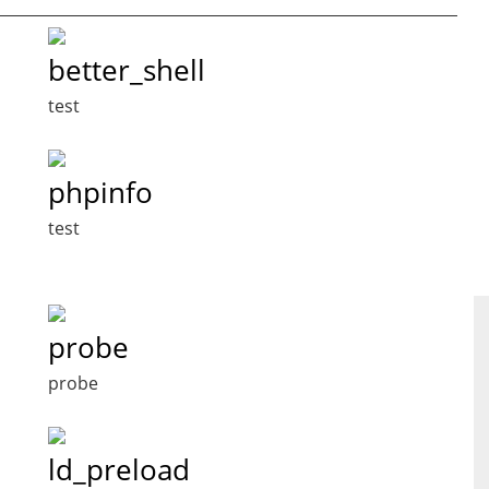
better_shell
test
phpinfo
test
probe
probe
ld_preload