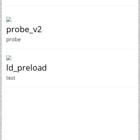
probe_v2
probe
ld_preload
test