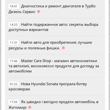
Диагностика и ремонт двигателя в Турбо
19:41
®
Дизель Сервис
Найти подержанное авто: секреты выбора
14:25
доступных вариантов
Найти авто для приобретения: лучшие
11:31
®
ресурсы и полезные фишки.
Master Care Shop - магазин автокосметики
17:46
та автохімії, високоякісні продукти для догляду за
автомобілем
Нова Hyundai Sonata програла битву
01:22
кросоверам
Як швидко і вигідно продати автомобіль в
17:50
®
Житомирі