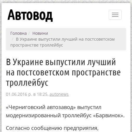
Автовод
Toggle
navigati
Головна
Новини
В Украине выпустили лучший на постсоветском
пространстве троллейбус
В Украине выпустили лучший
на постсоветском пространстве
троллейбус
01.06.2016 р. в 18:25,
autonews
«Черниговский автозавод» выпустил
модернизированный троллейбус «Барвинок».
Согласно сообщению предприятия,