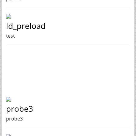
ld_preload
test
probe3
probe3