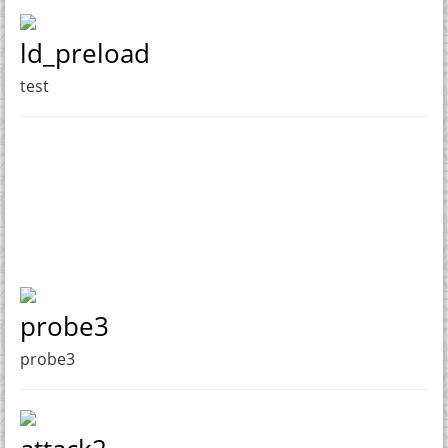
ld_preload
test
probe3
probe3