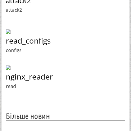
attack2
attack2
read_configs
configs
nginx_reader
read
Більше новин