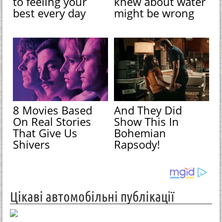
to feeling your
knew about water
best every day
might be wrong
8 Movies Based
And They Did
On Real Stories
Show This In
That Give Us
Bohemian
Shivers
Rapsody!
Цікаві автомобільні публікації