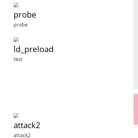
probe
probe
ld_preload
test
attack2
attack2