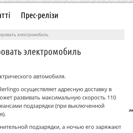
атті
Прес-релізи
тировать электромобиль
ровать электромобиль
ектрического автомобиля.
Berlingo осуществляет адресную доставку в
ожет развивать максимальную скорость 110
 сеансами подзарядки (при выключенной
л
я).
лнительной подзарядки, а ночью его заряжают