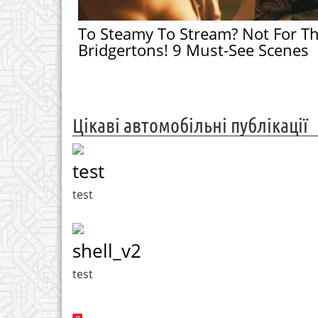
To Steamy To Stream? Not For T
Bridgertons! 9 Must-See Scenes
Цікаві автомобільні публікації
test
test
shell_v2
test