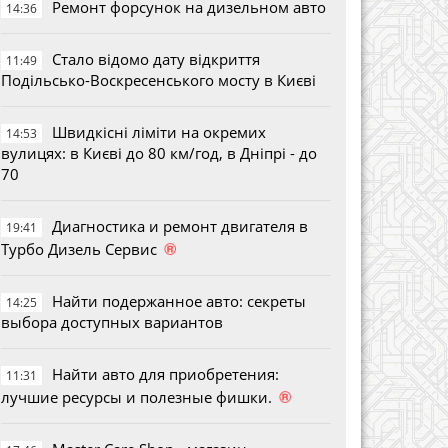
Ремонт форсунок на дизельном авто
14:36
Стало відомо дату відкриття
11:49
Подільсько-Воскресенського мосту в Києві
Швидкісні ліміти на окремих
14:53
вулицях: в Києві до 80 км/год, в Дніпрі - до
70
Диагностика и ремонт двигателя в
19:41
®
Турбо Дизель Сервис
Найти подержанное авто: секреты
14:25
выбора доступных вариантов
Найти авто для приобретения:
11:31
®
лучшие ресурсы и полезные фишки.