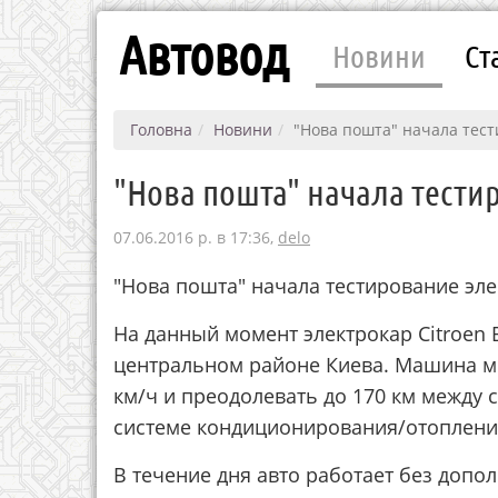
Автовод
Новини
Ст
Головна
Новини
"Нова пошта" начала тес
"Нова пошта" начала тести
07.06.2016 р. в 17:36,
delo
"Нова пошта" начала тестирование эл
На данный момент электрокар Citroen 
центральном районе Киева. Машина м
км/ч и преодолевать до 170 км между
системе кондиционирования/отоплени
В течение дня авто работает без допо