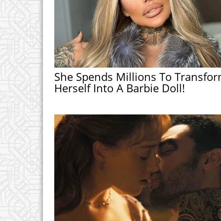
She Spends Millions To Transfo
Herself Into A Barbie Doll!