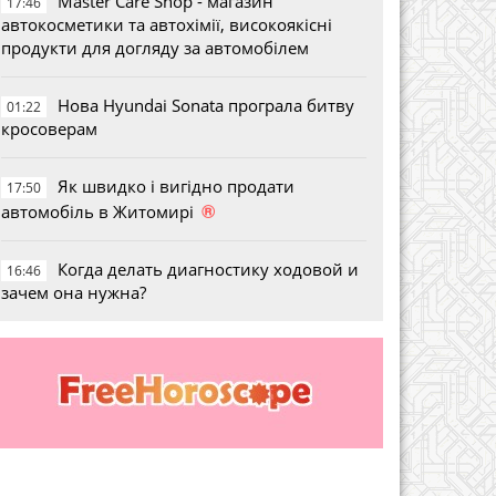
Master Care Shop - магазин
17:46
автокосметики та автохімії, високоякісні
продукти для догляду за автомобілем
Нова Hyundai Sonata програла битву
01:22
кросоверам
Як швидко і вигідно продати
17:50
®
автомобіль в Житомирі
Когда делать диагностику ходовой и
16:46
зачем она нужна?