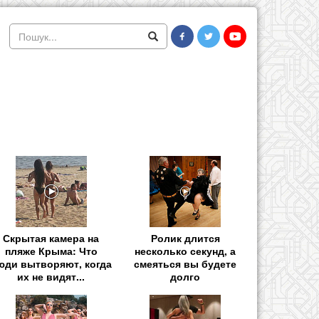
Скрытая камера на
Ролик длится
пляже Крыма: Что
несколько секунд, а
юди вытворяют, когда
смеяться вы будете
их не видят...
долго