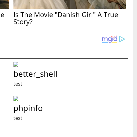
he
Is The Movie "Danish Girl" A True
Story?
better_shell
test
phpinfo
test