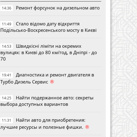
Ремонт форсунок на дизельном авто
14:36
Стало відомо дату відкриття
11:49
Подільсько-Воскресенського мосту в Києві
Швидкісні ліміти на окремих
14:53
вулицях: в Києві до 80 км/год, в Дніпрі - до
70
Диагностика и ремонт двигателя в
19:41
®
Турбо Дизель Сервис
Найти подержанное авто: секреты
14:25
выбора доступных вариантов
Найти авто для приобретения:
11:31
®
лучшие ресурсы и полезные фишки.