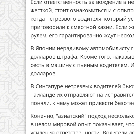
Если ответственность за вождение в н
жесткой, стоит ознакомиться и с опыто
когда нетрезвого водителя, который у
приговорили к смертной казни. Если 
рулем, его гарантированно ждут неск
В Японии нерадивому автомобилисту гр
долларов штрафа. Кроме того, наказы
сесть в машину с пьяным водителем. 
долларов.
В Сингапуре нетрезвых водителей бьют
Таиланде их отправляют на исправите
поняли, к чему может привести безотв
Конечно, "азиатский" подход нескольк
в целом мировой опыт показывает, что
усиления ответственности. Водители д