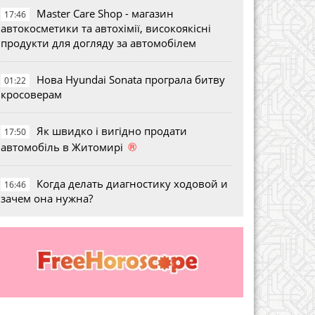
Master Care Shop - магазин
17:46
автокосметики та автохімії, високоякісні
продукти для догляду за автомобілем
Нова Hyundai Sonata програла битву
01:22
кросоверам
Як швидко і вигідно продати
17:50
®
автомобіль в Житомирі
Когда делать диагностику ходовой и
16:46
зачем она нужна?