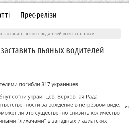
атті
Прес-релізи
как заставить пьяных водителей вызывать такси
к заставить пьяных водителей
телями погибли 317 украинцев
бнут сотни украинцев. Верховная Рада
тветственности за вождение в нетрезвом виде.
л
оможет ли это существенно снизить количество
ьяными "лихачами" в западных и азиатских