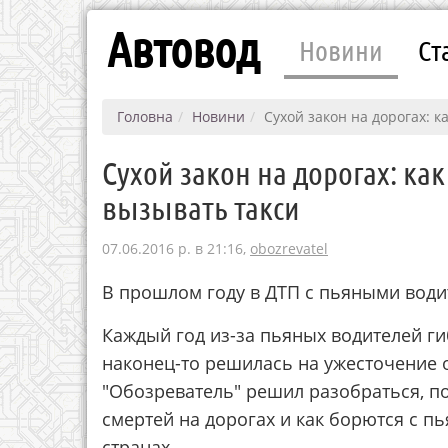
Автовод
Новини
Ст
Головна
Новини
Сухой закон на дорогах: 
Сухой закон на дорогах: ка
вызывать такси
07.06.2016 р. в 21:16,
obozrevatel
В прошлом году в ДТП с пьяными води
Каждый год из-за пьяных водителей ги
наконец-то решилась на ужесточение о
"Обозреватель" решил разобраться, п
смертей на дорогах и как борются с п
странах.