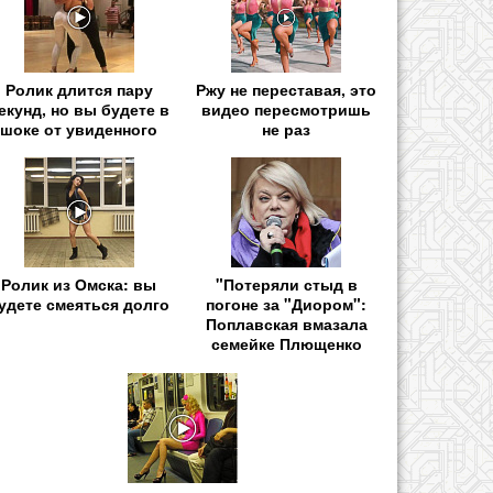
Ролик длится пару
Ржу не переставая, это
екунд, но вы будете в
видео пересмотришь
шоке от увиденного
не раз
Ролик из Омска: вы
"Потеряли стыд в
удете смеяться долго
погоне за "Диором":
Поплавская вмазала
семейке Плющенко