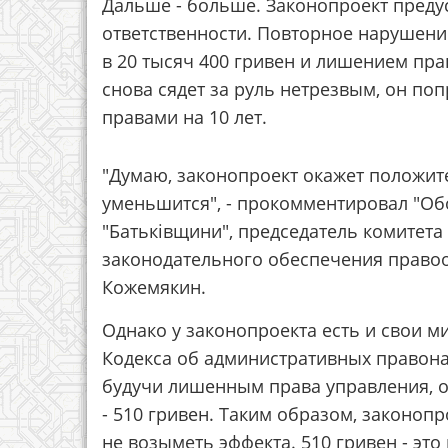
Дальше - больше. Законопроект преду
ответственности. Повторное нарушени
в 20 тысяч 400 гривен и лишением прав
снова сядет за руль нетрезвым, он по
правами на 10 лет.
"Думаю, законопроект окажет положит
уменьшится", - прокомментировал "Об
"Батьківщини", председатель комитет
законодательного обеспечения право
Кожемякин.
Однако у законопроекта есть и свои 
Кодекса об административных правонар
будучи лишенным права управления, о
- 510 гривен. Таким образом, законоп
не возыметь эффекта. 510 гривен - это