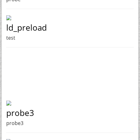
ld_preload
test
probe3
probe3