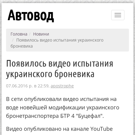
Автовод
Toggle
navigati
Головна
Новини
Появилось видео испытания украинского
броневика
Появилось видео испытания
украинского броневика
07.06.2016 р. в 22:59,
apostrophe
В сети опубликовали видео испытания на
воде новейшей модификации украинского
бронетранспортера БТР 4 "Буцефал".
Видео опубликовано на канале YouTube