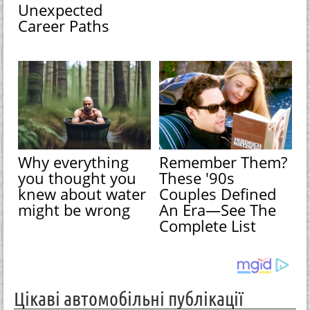
Unexpected
Career Paths
Why everything
Remember Them?
you thought you
These '90s
knew about water
Couples Defined
might be wrong
An Era—See The
Complete List
Цікаві автомобільні публікації