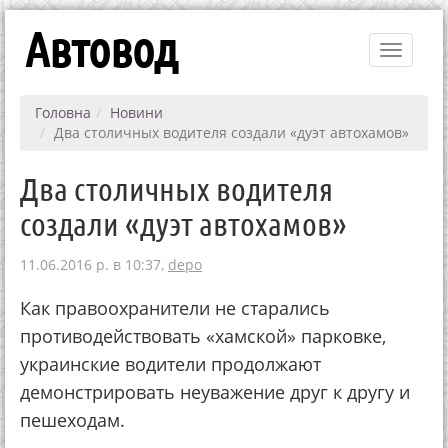
Автовод
Toggle
navigati
Головна
Новини
Два столичных водителя создали «дуэт автохамов»
Два столичных водителя
создали «дуэт автохамов»
11.06.2016 р. в 10:37,
depo
Как правоохранители не старались
противодействовать «хамской» парковке,
украинские водители продолжают
демонстрировать неуважение друг к другу и
пешеходам.