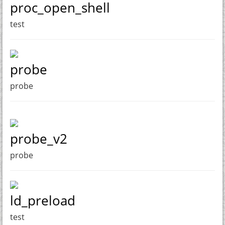
proc_open_shell
test
probe
probe
probe_v2
probe
ld_preload
test