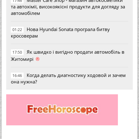
Master Care Shop - магазин автокосметики
17:46
та автохімії, високоякісні продукти для догляду за
автомобілем
Нова Hyundai Sonata програла битву
01:22
кросоверам
Як швидко і вигідно продати автомобіль в
17:50
®
Житомирі
Когда делать диагностику ходовой и зачем
16:46
она нужна?