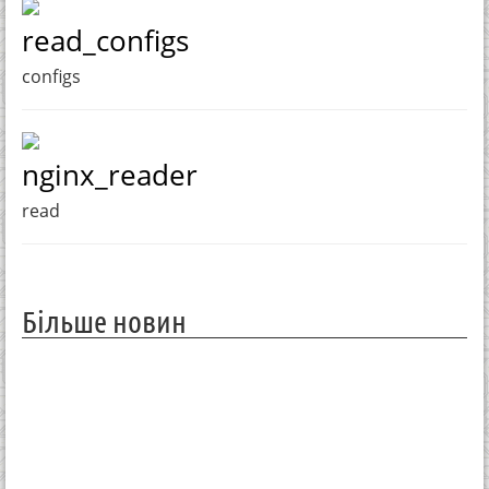
read_configs
configs
nginx_reader
read
Більше новин