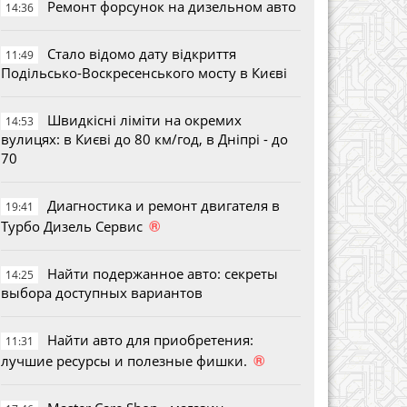
Ремонт форсунок на дизельном авто
14:36
Стало відомо дату відкриття
11:49
Подільсько-Воскресенського мосту в Києві
Швидкісні ліміти на окремих
14:53
вулицях: в Києві до 80 км/год, в Дніпрі - до
70
Диагностика и ремонт двигателя в
19:41
®
Турбо Дизель Сервис
Найти подержанное авто: секреты
14:25
выбора доступных вариантов
Найти авто для приобретения:
11:31
®
лучшие ресурсы и полезные фишки.