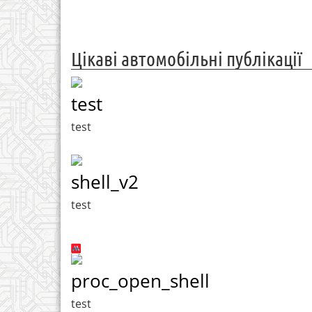
Цікаві автомобільні публікації
test
test
shell_v2
test
proc_open_shell
test