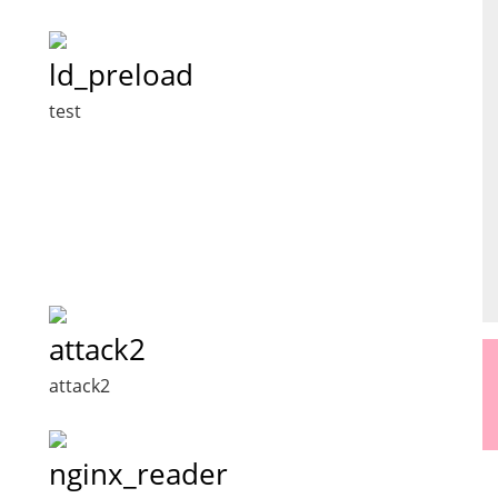
ld_preload
test
attack2
attack2
nginx_reader