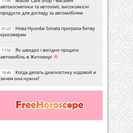
Master Care Shop - магазин
17:46
автокосметики та автохімії, високоякісні
продукти для догляду за автомобілем
Нова Hyundai Sonata програла битву
01:22
кросоверам
Як швидко і вигідно продати
17:50
®
автомобіль в Житомирі
Когда делать диагностику ходовой и
16:46
зачем она нужна?