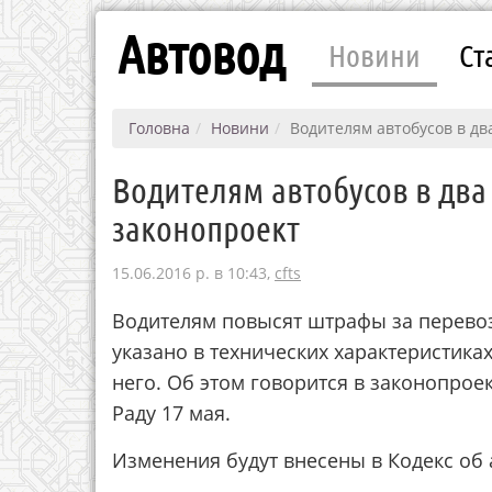
Автовод
Новини
Ст
Головна
Новини
Водителям автобусов в дв
Водителям автобусов в два
законопроект
15.06.2016 р. в 10:43,
cfts
Водителям повысят штрафы за перевоз
указано в технических характеристика
него. Об этом говорится в законопро
Раду 17 мая.
Изменения будут внесены в Кодекс об