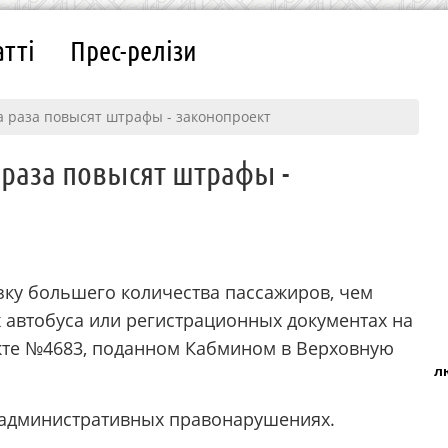
атті
Прес-релізи
а раза повысят штрафы - законопроект
 раза повысят штрафы -
ку большего количества пассажиров, чем
х автобуса или регистрационных документах на
екте №4683, поданном Кабмином в Верховную
л
 административных правонарушениях.