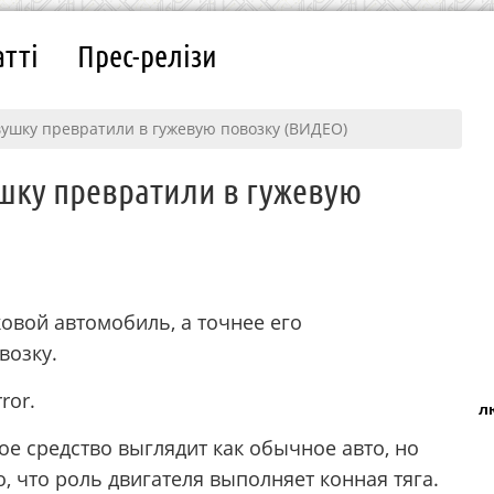
атті
Прес-релізи
вушку превратили в гужевую повозку (ВИДЕО)
шку превратили в гужевую
ковой автомобиль, а точнее его
возку.
ror.
л
ое средство выглядит как обычное авто, но
о, что роль двигателя выполняет конная тяга.