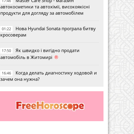
Master Care Shop - магазин
17:46
автокосметики та автохімії, високоякісні
продукти для догляду за автомобілем
Нова Hyundai Sonata програла битву
01:22
кросоверам
Як швидко і вигідно продати
17:50
®
автомобіль в Житомирі
Когда делать диагностику ходовой и
16:46
зачем она нужна?