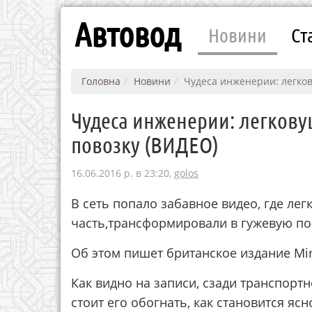
Автовод
Новини
Ст
Головна
Новини
Чудеса инженерии: легко
Чудеса инженерии: легкову
повозку (ВИДЕО)
16.06.2016 р. в 23:20,
golos
В сеть попало забавное видео, где лег
часть,трансформировали в гужевую по
Об этом пишет британское издание Mir
Как видно на записи, сзади транспортн
стоит его обогнать, как становится ясн