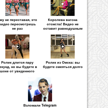
жу не переставая, это
Королева вагона
видео пересмотришь
отожгла! Видео не
не раз
оставит равнодушным
Ролик длится пару
Ролик из Омска: вы
екунд, но вы будете в
будете смеяться долго
шоке от увиденного
Взломали Telegram