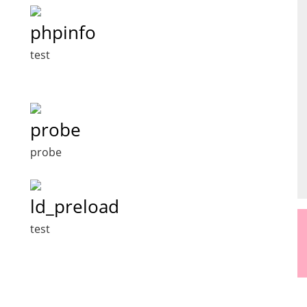
phpinfo
test
probe
probe
ld_preload
test