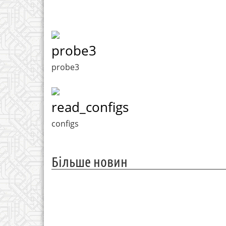
probe3
probe3
read_configs
configs
Більше новин