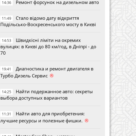
Ремонт форсунок на дизельном авто
14:36
Стало відомо дату відкриття
11:49
Подільсько-Воскресенського мосту в Києві
Швидкісні ліміти на окремих
14:53
вулицях: в Києві до 80 км/год, в Дніпрі - до
70
Диагностика и ремонт двигателя в
19:41
®
Турбо Дизель Сервис
Найти подержанное авто: секреты
14:25
выбора доступных вариантов
Найти авто для приобретения:
11:31
®
лучшие ресурсы и полезные фишки.