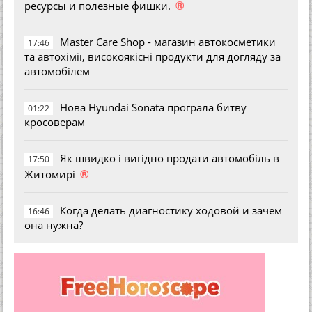
®
ресурсы и полезные фишки.
Master Care Shop - магазин автокосметики
17:46
та автохімії, високоякісні продукти для догляду за
автомобілем
Нова Hyundai Sonata програла битву
01:22
кросоверам
Як швидко і вигідно продати автомобіль в
17:50
®
Житомирі
Когда делать диагностику ходовой и зачем
16:46
она нужна?