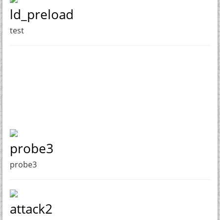
ld_preload
test
probe3
probe3
attack2