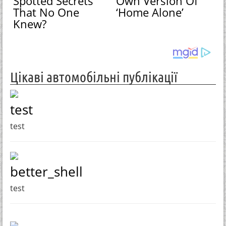
Spotted Secrets
Own Version Of
That No One
‘Home Alone’
Knew?
Цікаві автомобільні публікації
test
test
better_shell
test