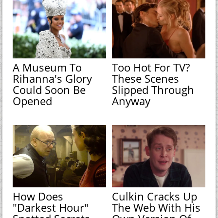
A Museum To
Too Hot For TV?
Rihanna's Glory
These Scenes
Could Soon Be
Slipped Through
Opened
Anyway
How Does
Culkin Cracks Up
"Darkest Hour"
The Web With His