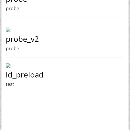
probe
probe_v2
probe
ld_preload
test