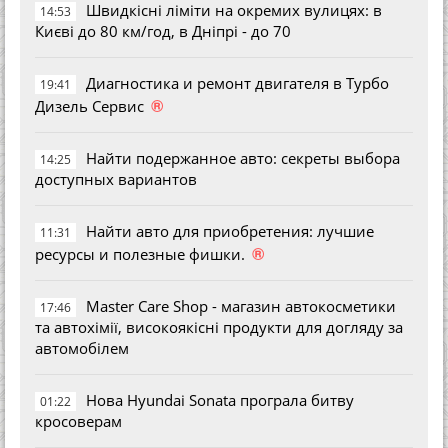
Швидкісні ліміти на окремих вулицях: в
14:53
Києві до 80 км/год, в Дніпрі - до 70
Диагностика и ремонт двигателя в Турбо
19:41
®
Дизель Сервис
Найти подержанное авто: секреты выбора
14:25
доступных вариантов
Найти авто для приобретения: лучшие
11:31
®
ресурсы и полезные фишки.
Master Care Shop - магазин автокосметики
17:46
та автохімії, високоякісні продукти для догляду за
автомобілем
Нова Hyundai Sonata програла битву
01:22
кросоверам