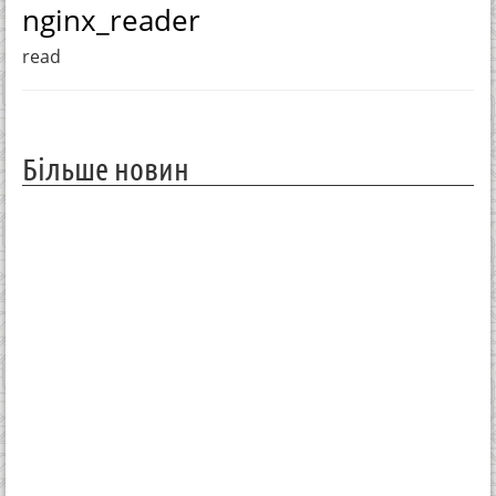
nginx_reader
read
Більше новин