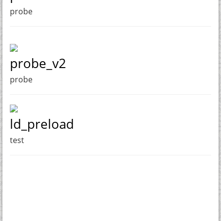
probe
probe_v2
probe
ld_preload
test