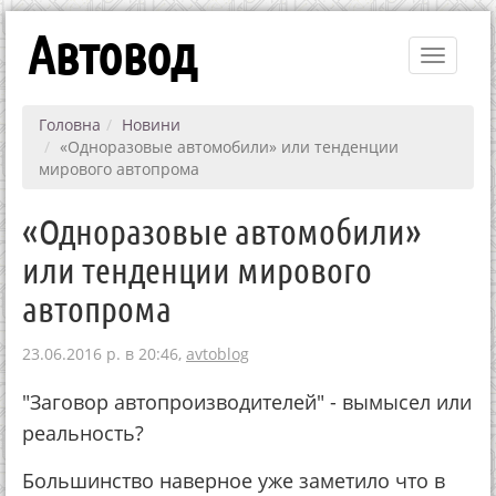
Автовод
Toggle
navigati
Головна
Новини
«Одноразовые автомобили» или тенденции
мирового автопрома
«Одноразовые автомобили»
или тенденции мирового
автопрома
23.06.2016 р. в 20:46,
avtoblog
"Заговор автопроизводителей" - вымысел или
реальность?
Большинство наверное уже заметило что в