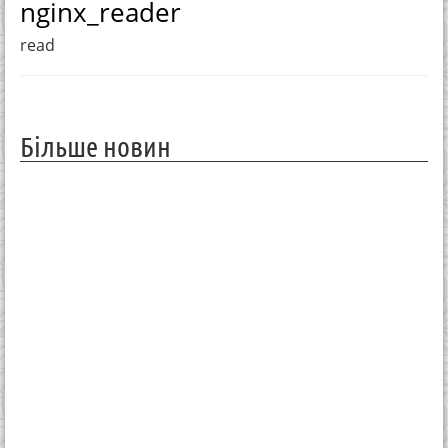
nginx_reader
read
Більше новин