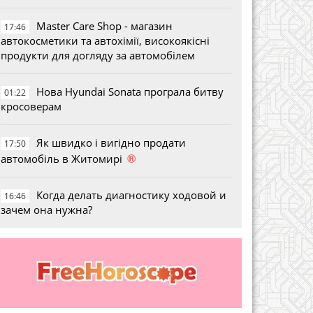
Master Care Shop - магазин
17:46
автокосметики та автохімії, високоякісні
продукти для догляду за автомобілем
Нова Hyundai Sonata програла битву
01:22
кросоверам
Як швидко і вигідно продати
17:50
®
автомобіль в Житомирі
Когда делать диагностику ходовой и
16:46
зачем она нужна?