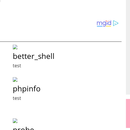
better_shell
test
phpinfo
test
probe