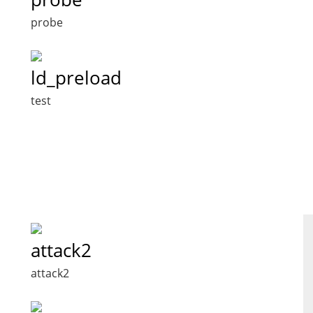
probe
ld_preload
test
attack2
attack2