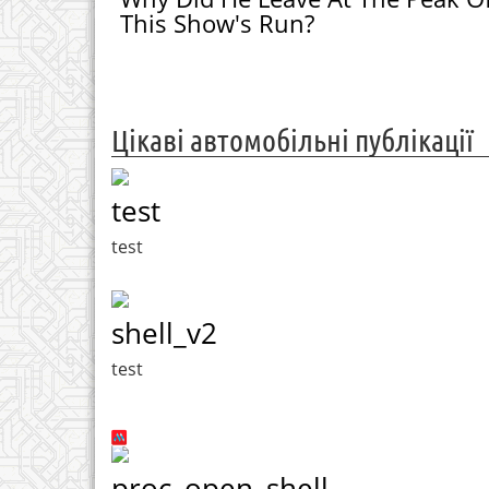
This Show's Run?
Цікаві автомобільні публікації
test
test
shell_v2
test
proc_open_shell