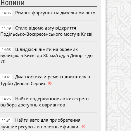
Новини
Ремонт форсунок на дизельном авто
14:36
Стало відомо дату відкриття
11:49
Подільсько-Воскресенського мосту в Києві
Швидкісні ліміти на окремих
14:53
вулицях: в Києві до 80 км/год, в Дніпрі - до
70
Диагностика и ремонт двигателя в
19:41
®
Турбо Дизель Сервис
Найти подержанное авто: секреты
14:25
выбора доступных вариантов
Найти авто для приобретения:
11:31
®
лучшие ресурсы и полезные фишки.