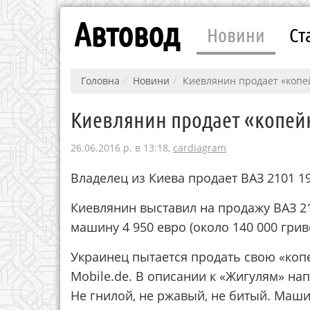
Автовод
Новини
Ст
Головна
Новини
Киевлянин продает «копей
Киевлянин продает «копейк
26.06.2016 р. в 13:18,
cardiagram
Владелец из Киева продает ВАЗ 2101 19
Киевлянин выставил на продажу ВАЗ 21
машину 4 950 евро (около 140 000 грив
Украинец пытается продать свою «коп
Mobile.de. В описании к «Жигулям» на
Не гнилой, не ржавый, не битый. Маши