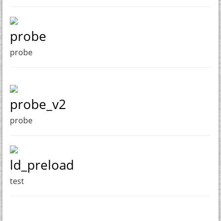
probe
probe
probe_v2
probe
ld_preload
test