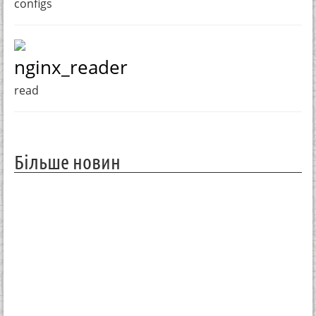
configs
nginx_reader
read
Більше новин