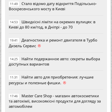
Стало відомо дату відкриття Подільсько-
11:49
Воскресенського мосту в Києві
Швидкісні ліміти на окремих вулицях: в
14:53
Києві до 80 км/год, в Дніпрі - до 70
Диагностика и ремонт двигателя в Турбо
19:41
®
Дизель Сервис
Найти подержанное авто: секреты выбора
14:25
доступных вариантов
Найти авто для приобретения: лучшие
11:31
®
ресурсы и полезные фишки.
Master Care Shop - магазин автокосметики
17:46
та автохімії, високоякісні продукти для догляду за
автомобілем