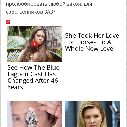
пролоббировать любой закон, для
собственников ЗАЗ?
She Took Her Love
For Horses To A
Whole New Level
See How The Blue
Lagoon Cast Has
Changed After 46
Years