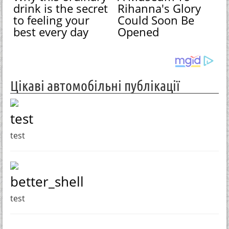
drink is the secret
Rihanna's Glory
to feeling your
Could Soon Be
best every day
Opened
Цікаві автомобільні публікації
test
test
better_shell
test