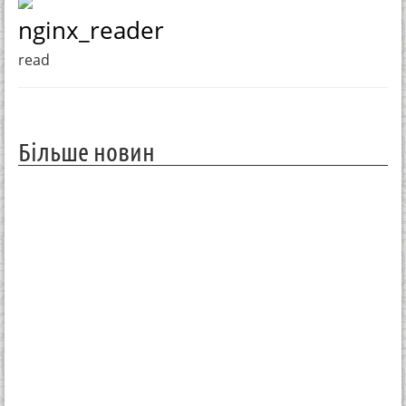
nginx_reader
read
Більше новин