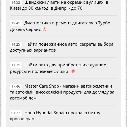
Швидкісні ліміти на окремих вулицях: в
14:53
Києві до 80 км/год, в Дніпрі - до 70
Диагностика и ремонт двигателя в Турбо
19:41
®
Дизель Сервис
Найти подержанное авто: секреты выбора
14:25
доступных вариантов
Найти авто для приобретения: лучшие
11:31
®
ресурсы и полезные фишки.
Master Care Shop - магазин автокосметики
17:46
та автохімії, високоякісні продукти для догляду за
автомобілем
Нова Hyundai Sonata програла битву
01:22
кросоверам