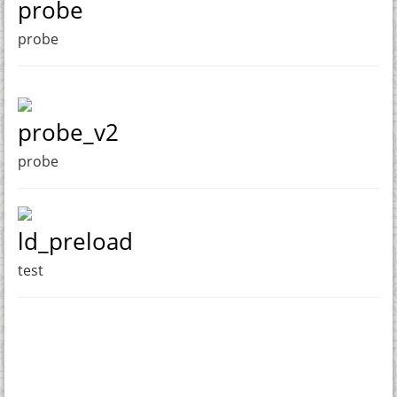
probe
probe
probe_v2
probe
ld_preload
test