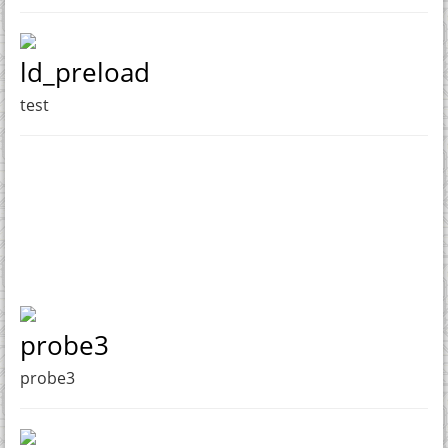
ld_preload
test
probe3
probe3