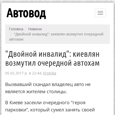
Автовод
Toggle
navigati
Головна
Новини
"Двойной инвалид": киевлян возмутил очередной
автохам
"Двойной инвалид": киевлян
возмутил очередной автохам
05.02.2017 р. в 22:44,
hronika
Вызвавший скандал владелец авто не
является жителем столицы.
В Киеве засекли очередного "героя
парковки", который сумел занять своей