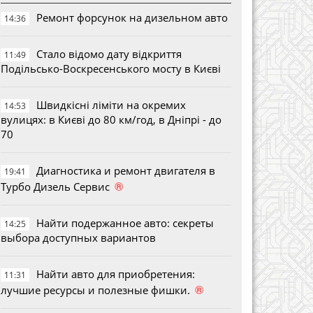
Ремонт форсунок на дизельном авто
14:36
Стало відомо дату відкриття
11:49
Подільсько-Воскресенського мосту в Києві
Швидкісні ліміти на окремих
14:53
вулицях: в Києві до 80 км/год, в Дніпрі - до
70
Диагностика и ремонт двигателя в
19:41
®
Турбо Дизель Сервис
Найти подержанное авто: секреты
14:25
выбора доступных вариантов
Найти авто для приобретения:
11:31
®
лучшие ресурсы и полезные фишки.