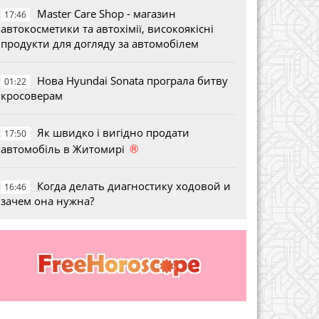
Master Care Shop - магазин
17:46
автокосметики та автохімії, високоякісні
продукти для догляду за автомобілем
Нова Hyundai Sonata програла битву
01:22
кросоверам
Як швидко і вигідно продати
17:50
®
автомобіль в Житомирі
Когда делать диагностику ходовой и
16:46
зачем она нужна?