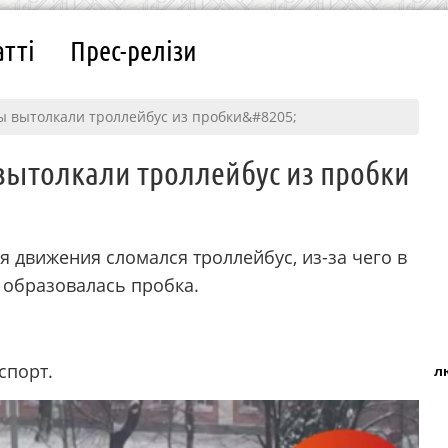
атті
Прес-релізи
ы вытолкали троллейбус из пробки&#8205;
вытолкали троллейбус из пробки‍
я движения сломался троллейбус, из-за чего в
 образовалась пробка.
спорт.
л