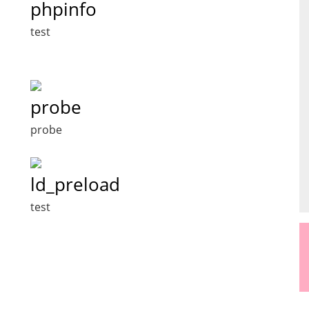
phpinfo
test
probe
probe
ld_preload
test