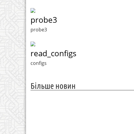
probe3
probe3
read_configs
configs
Більше новин