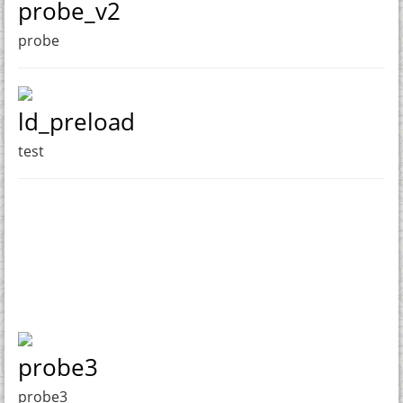
probe_v2
probe
ld_preload
test
probe3
probe3