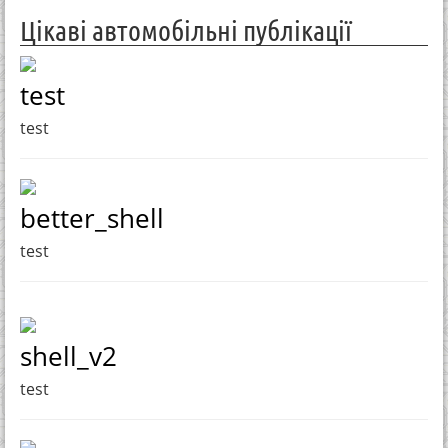
Цікаві автомобільні публікації
test
test
better_shell
test
shell_v2
test