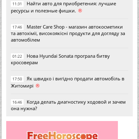
Найти авто для приобретения: лучшие
11:31
®
ресурсы и полезные фишки.
Master Care Shop - магазин автокосметики
17:46
та автохімії, високоякісні продукти для догляду за
автомобілем
Нова Hyundai Sonata програла битву
01:22
кросоверам
Як швидко і вигідно продати автомобіль в
17:50
®
Житомирі
Когда делать диагностику ходовой и зачем
16:46
она нужна?