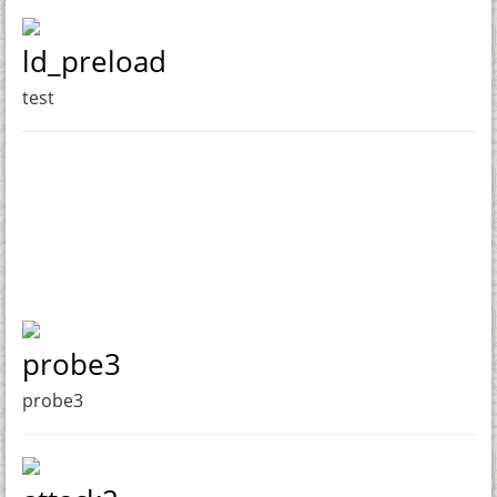
ld_preload
test
probe3
probe3