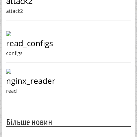
attack2
attack2
read_configs
configs
nginx_reader
read
Більше новин