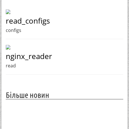
read_configs
configs
nginx_reader
read
Більше новин