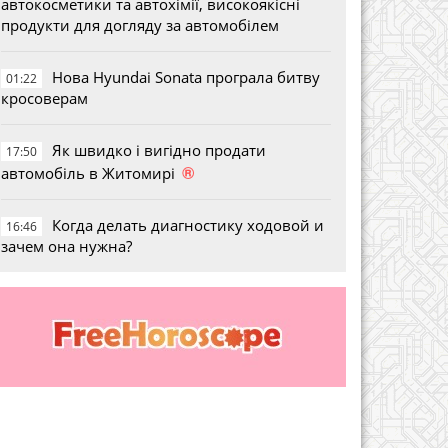
автокосметики та автохімії, високоякісні
продукти для догляду за автомобілем
Нова Hyundai Sonata програла битву
01:22
кросоверам
Як швидко і вигідно продати
17:50
®
автомобіль в Житомирі
Когда делать диагностику ходовой и
16:46
зачем она нужна?