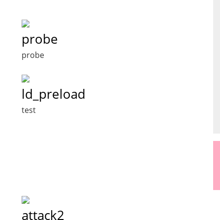
probe
probe
ld_preload
test
attack2