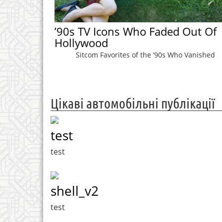
’90s TV Icons Who Faded Out Of
Hollywood
Sitcom Favorites of the ’90s Who Vanished
Цікаві автомобільні публікації
test
test
shell_v2
test