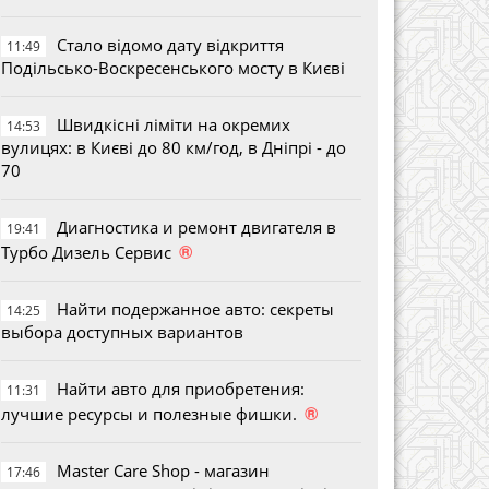
Стало відомо дату відкриття
11:49
Подільсько-Воскресенського мосту в Києві
Швидкісні ліміти на окремих
14:53
вулицях: в Києві до 80 км/год, в Дніпрі - до
70
Диагностика и ремонт двигателя в
19:41
®
Турбо Дизель Сервис
Найти подержанное авто: секреты
14:25
выбора доступных вариантов
Найти авто для приобретения:
11:31
®
лучшие ресурсы и полезные фишки.
Master Care Shop - магазин
17:46