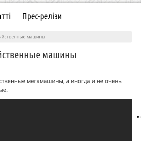
атті
Прес-релізи
зяйственные машины
яйственные машины
ственные мегамашины, а иногда и не очень
ые.
л