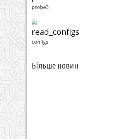
probe3
read_configs
configs
Більше новин