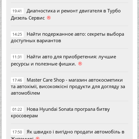
Диагностика и ремонт двигателя в Турбо
19:41
®
Дизель Сервис
Найти подержанное авто: секреты выбора
14:25
доступных вариантов
Найти авто для приобретения: лучшие
11:31
®
ресурсы и полезные фишки.
Master Care Shop - магазин автокосметики
17:46
та автохімії, високоякісні продукти для догляду за
автомобілем
Нова Hyundai Sonata програла битву
01:22
кросоверам
Як швидко і вигідно продати автомобіль в
17:50
®
Житомирі