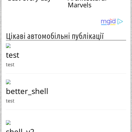
Marvels
Цікаві автомобільні публікації
test
test
better_shell
test
shell_v2