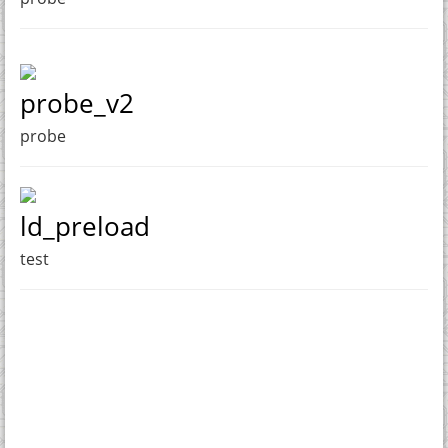
probe_v2
probe
ld_preload
test