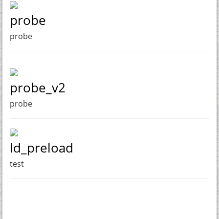
probe
probe
probe_v2
probe
ld_preload
test