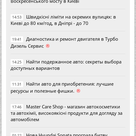
Воскресенського мосту в Києві
Швидкісні ліміти на окремих вулицях: в
14:53
Києві до 80 км/год, в Дніпрі - до 70
Диагностика и ремонт двигателя в Турбо
19:41
®
Дизель Сервис
Найти подержанное авто: секреты выбора
14:25
доступных вариантов
Найти авто для приобретения: лучшие
11:31
®
ресурсы и полезные фишки.
Master Care Shop - магазин автокосметики
17:46
та автохімії, високоякісні продукти для догляду за
автомобілем
Нова Hyundai Sonata програла битву
01:22