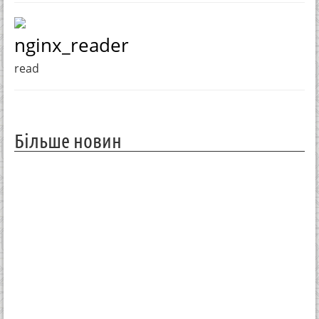
nginx_reader
read
Більше новин