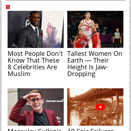
Most People Don't
Tallest Women On
Know That These
Earth — Their
8 Celebrities Are
Height Is Jaw-
Muslim
Dropping
Macaulay Culkin's
10 Epic Failures