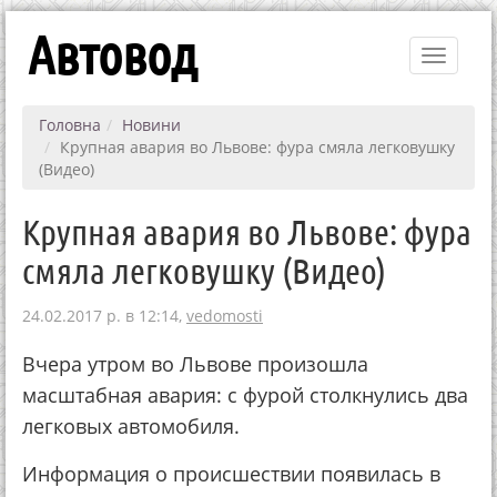
Автовод
Toggle
navigati
Головна
Новини
Крупная авария во Львове: фура смяла легковушку
(Видео)
Крупная авария во Львове: фура
смяла легковушку (Видео)
24.02.2017 р. в 12:14,
vedomosti
Вчера утром во Львове произошла
масштабная авария: с фурой столкнулись два
легковых автомобиля.
Информация о происшествии появилась в