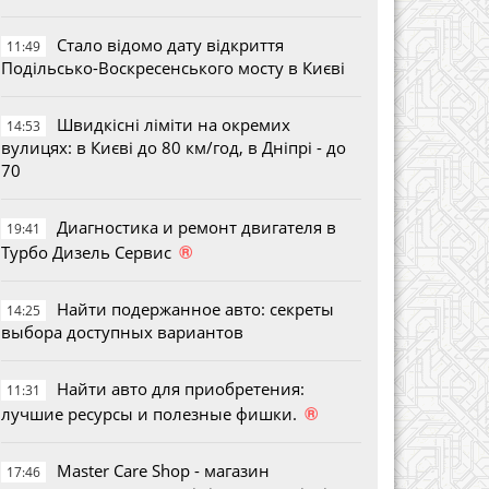
Стало відомо дату відкриття
11:49
Подільсько-Воскресенського мосту в Києві
Швидкісні ліміти на окремих
14:53
вулицях: в Києві до 80 км/год, в Дніпрі - до
70
Диагностика и ремонт двигателя в
19:41
®
Турбо Дизель Сервис
Найти подержанное авто: секреты
14:25
выбора доступных вариантов
Найти авто для приобретения:
11:31
®
лучшие ресурсы и полезные фишки.
Master Care Shop - магазин
17:46