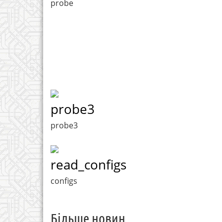
probe
probe3
probe3
read_configs
configs
Більше новин