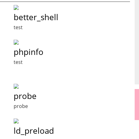
better_shell
test
phpinfo
test
probe
probe
ld_preload