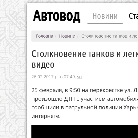
Автовод
Новини
Ст
Головна
Новини
Столкновение танков и ле
Столкновение танков и лег
видео
26.02.2017 р. в 07:49,
sq
25 февраля, в 9:50 на перекрестке ул.
произошло ДТП с участием автомобиля
сообщили в патрульной полиции Харьк
интернете.