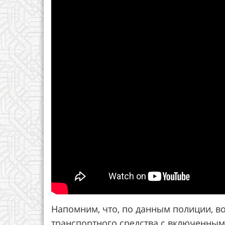
Напомним, что, по данным полиции, в
транспортного средства с включенны