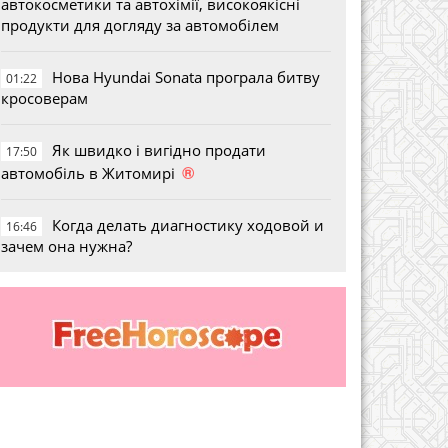
автокосметики та автохімії, високоякісні
продукти для догляду за автомобілем
Нова Hyundai Sonata програла битву
01:22
кросоверам
Як швидко і вигідно продати
17:50
®
автомобіль в Житомирі
Когда делать диагностику ходовой и
16:46
зачем она нужна?