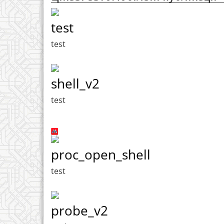
test
test
shell_v2
test
proc_open_shell
test
probe_v2