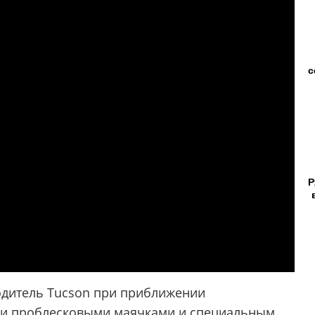
с
Р
одитель Tucson при приближении
ми проблесковыми маячками и специальным