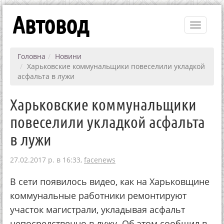
Автовод
Toggle
navigati
Головна
Новини
Харьковские коммунальщики повеселили укладкой
асфальта в лужи
Харьковские коммунальщики
повеселили укладкой асфальта
в лужи
27.02.2017 р. в 16:33,
facenews
В сети появилось видео, как на Харьковщине
коммунальные работники ремонтируют
участок магистрали, укладывая асфальт
непосредственно в лужу. Об этом сообщил в