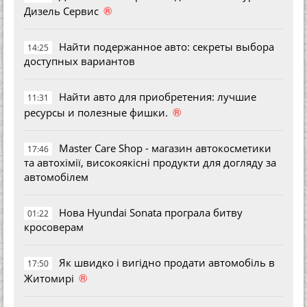
®
Дизель Сервис
Найти подержанное авто: секреты выбора
14:25
доступных вариантов
Найти авто для приобретения: лучшие
11:31
®
ресурсы и полезные фишки.
Master Care Shop - магазин автокосметики
17:46
та автохімії, високоякісні продукти для догляду за
автомобілем
Нова Hyundai Sonata програла битву
01:22
кросоверам
Як швидко і вигідно продати автомобіль в
17:50
®
Житомирі