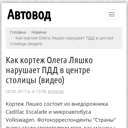
Автовод
Toggle
navigati
Головна
Новини
Как кортеж Олега Ляшко нарушает ПДД в центре
столицы (видео)
Как кортеж Олега Ляшко
нарушает ПДД в центре
столицы (видео)
28.02.2017 р. в 12:58,
kriminal
Кортеж Ляшко состоит из внедорожника
Сadillac Escalade и микроавтобуса
Volkswagen. Фотокорреспонденты "Страны"
вчера стали свидетелями того, как машины,