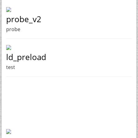
probe_v2
probe
ld_preload
test