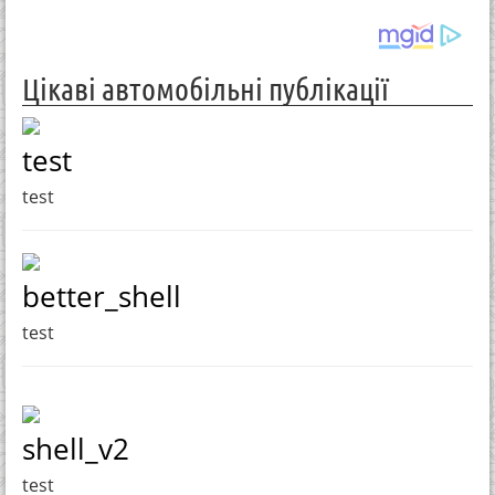
Цікаві автомобільні публікації
test
test
better_shell
test
shell_v2
test