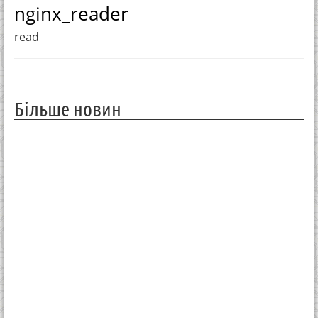
nginx_reader
read
Більше новин