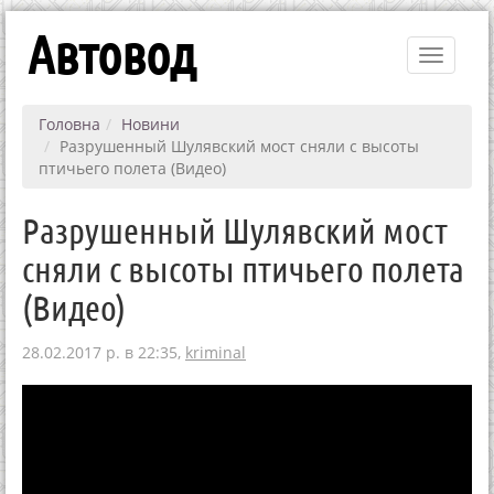
Автовод
Toggle
navigati
Головна
Новини
Разрушенный Шулявский мост сняли с высоты
птичьего полета (Видео)
Разрушенный Шулявский мост
сняли с высоты птичьего полета
(Видео)
28.02.2017 р. в 22:35,
kriminal