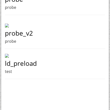
probe
probe_v2
probe
ld_preload
test