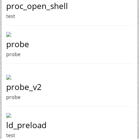
proc_open_shell
test
probe
probe
probe_v2
probe
ld_preload
test