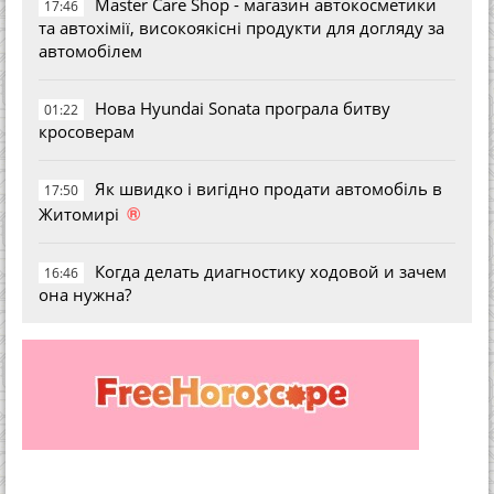
Master Care Shop - магазин автокосметики
17:46
та автохімії, високоякісні продукти для догляду за
автомобілем
Нова Hyundai Sonata програла битву
01:22
кросоверам
Як швидко і вигідно продати автомобіль в
17:50
®
Житомирі
Когда делать диагностику ходовой и зачем
16:46
она нужна?