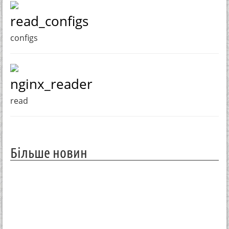
read_configs
configs
nginx_reader
read
Більше новин