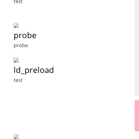
test
probe
probe
ld_preload
test