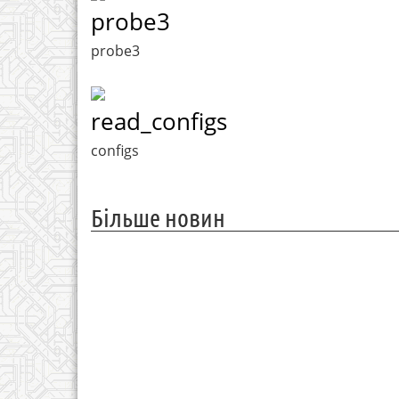
probe3
probe3
read_configs
configs
Більше новин