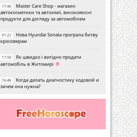
Master Care Shop - магазин
17:46
автокосметики та автохімії, високоякісні
продукти для догляду за автомобілем
Нова Hyundai Sonata програла битву
01:22
кросоверам
Як швидко і вигідно продати
17:50
®
автомобіль в Житомирі
Когда делать диагностику ходовой и
16:46
зачем она нужна?