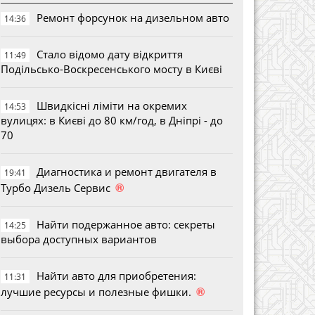
Ремонт форсунок на дизельном авто
14:36
Стало відомо дату відкриття
11:49
Подільсько-Воскресенського мосту в Києві
Швидкісні ліміти на окремих
14:53
вулицях: в Києві до 80 км/год, в Дніпрі - до
70
Диагностика и ремонт двигателя в
19:41
®
Турбо Дизель Сервис
Найти подержанное авто: секреты
14:25
выбора доступных вариантов
Найти авто для приобретения:
11:31
®
лучшие ресурсы и полезные фишки.