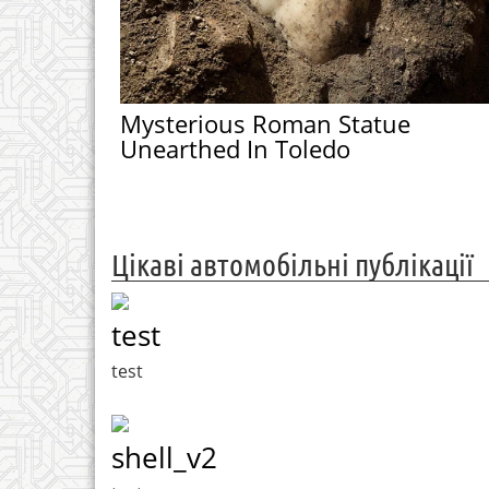
Mysterious Roman Statue
Unearthed In Toledo
Цікаві автомобільні публікації
test
test
shell_v2