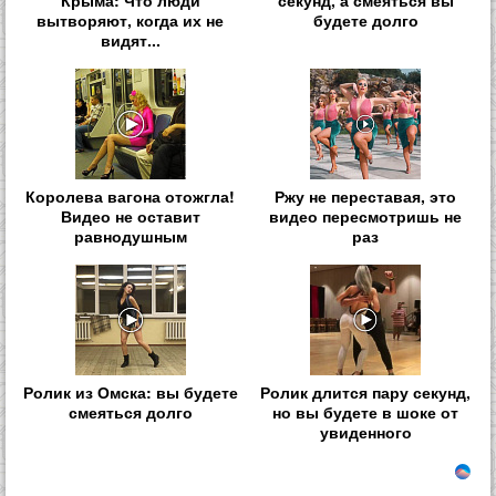
вытворяют, когда их не
будете долго
видят...
Королева вагона отожгла!
Ржу не переставая, это
Видео не оставит
видео пересмотришь не
равнодушным
раз
Ролик из Омска: вы будете
Ролик длится пару секунд,
смеяться долго
но вы будете в шоке от
увиденного