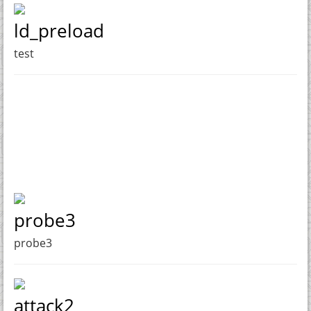
ld_preload
test
probe3
probe3
attack2