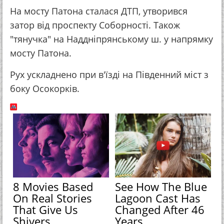
На мосту Патона сталася ДТП, утворився
затор від проспекту Соборності. Також
"тянучка" на Наддніпрянському ш. у напрямку
мосту Патона.
Рух ускладнено при в'їзді на Південний міст з
боку Осокорків.
8 Movies Based
See How The Blue
On Real Stories
Lagoon Cast Has
That Give Us
Changed After 46
Shivers
Years