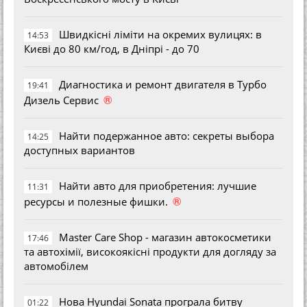
Швидкісні ліміти на окремих вулицях: в
14:53
Києві до 80 км/год, в Дніпрі - до 70
Диагностика и ремонт двигателя в Турбо
19:41
®
Дизель Сервис
Найти подержанное авто: секреты выбора
14:25
доступных вариантов
Найти авто для приобретения: лучшие
11:31
®
ресурсы и полезные фишки.
Master Care Shop - магазин автокосметики
17:46
та автохімії, високоякісні продукти для догляду за
автомобілем
Нова Hyundai Sonata програла битву
01:22