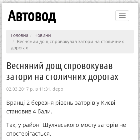
Автовод
Toggle
navigati
Головна
Новини
Весняний дощ спровокував затори на столичних
дорогах
Весняний дощ спровокував
затори на столичних дорогах
02.03.2017 р. в 11:31,
depo
Вранці 2 березня рівень заторів у Києві
становив 4 бали.
Так, у районі Шулявського мосту заторів не
спостерігається.