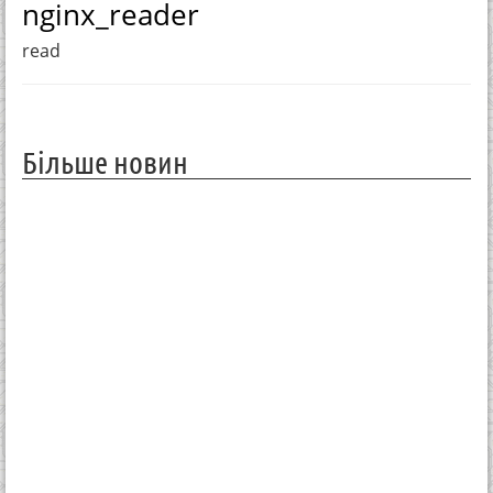
nginx_reader
read
Більше новин