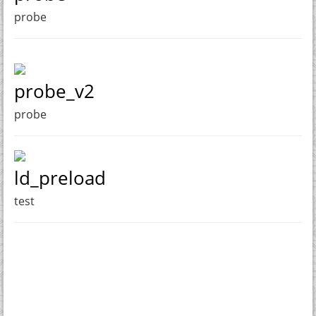
probe
probe_v2
probe
ld_preload
test