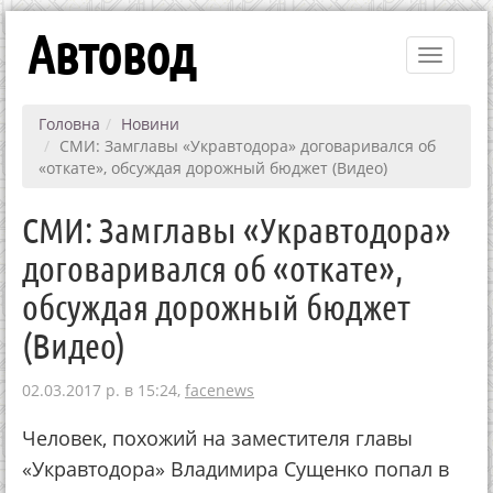
Автовод
Toggle
navigati
Головна
Новини
СМИ: Замглавы «Укравтодора» договаривался об
«откате», обсуждая дорожный бюджет (Видео)
СМИ: Замглавы «Укравтодора»
договаривался об «откате»,
обсуждая дорожный бюджет
(Видео)
02.03.2017 р. в 15:24,
facenews
Человек, похожий на заместителя главы
«Укравтодора» Владимира Сущенко попал в