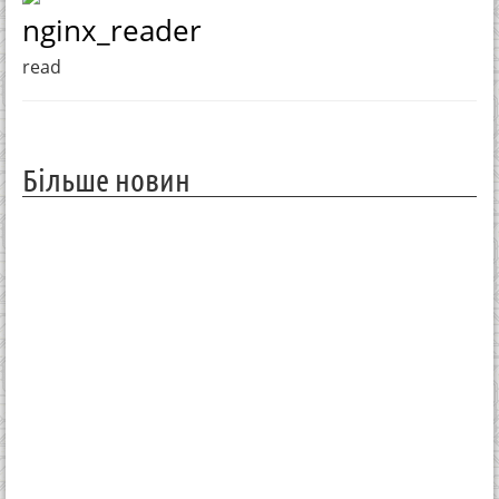
nginx_reader
read
Більше новин