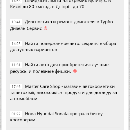
Швидкісні ліміти на окремих вулицях: в
14:53
Києві до 80 км/год, в Дніпрі - до 70
Диагностика и ремонт двигателя в Турбо
19:41
®
Дизель Сервис
Найти подержанное авто: секреты выбора
14:25
доступных вариантов
Найти авто для приобретения: лучшие
11:31
®
ресурсы и полезные фишки.
Master Care Shop - магазин автокосметики
17:46
та автохімії, високоякісні продукти для догляду за
автомобілем
Нова Hyundai Sonata програла битву
01:22
кросоверам