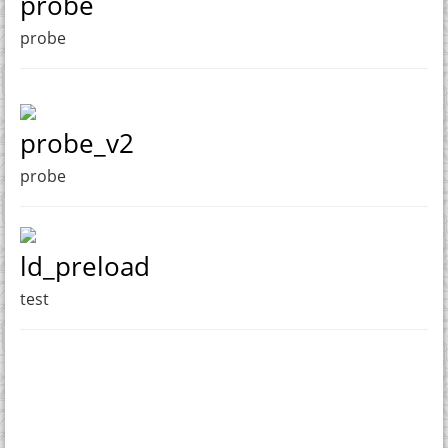
probe
probe
probe_v2
probe
ld_preload
test