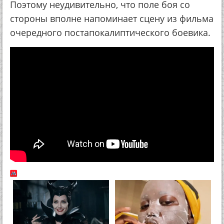
Поэтому неудивительно, что поле боя со
стороны вполне напоминает сцену из фильма
очередного постапокалиптического боевика.