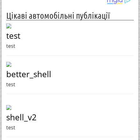
Цікаві автомобільні публікації
test
test
better_shell
test
shell_v2
test