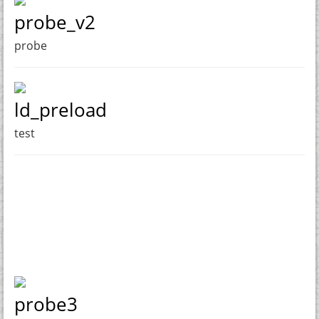
probe_v2
probe
ld_preload
test
probe3