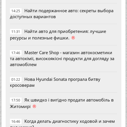
Найти подержанное авто: секреты выбора
14:25
доступных вариантов
Найти авто для приобретения: лучшие
11:31
®
ресурсы и полезные фишки.
Master Care Shop - магазин автокосметики
17:46
та автохімії, високоякісні продукти для догляду за
автомобілем
Нова Hyundai Sonata програла битву
01:22
кросоверам
Як швидко і вигідно продати автомобіль в
17:50
®
Житомирі
Когда делать диагностику ходовой и зачем
16:46
она нужна?