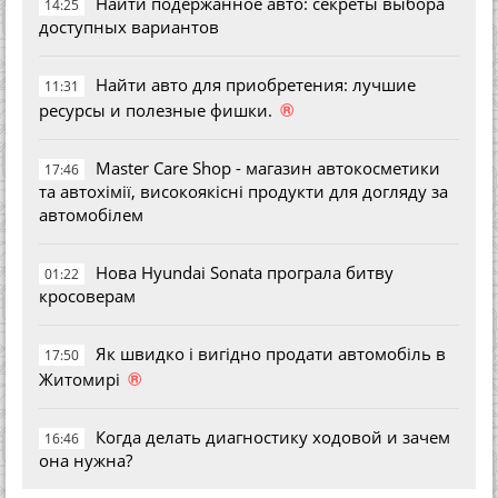
Найти подержанное авто: секреты выбора
14:25
доступных вариантов
Найти авто для приобретения: лучшие
11:31
®
ресурсы и полезные фишки.
Master Care Shop - магазин автокосметики
17:46
та автохімії, високоякісні продукти для догляду за
автомобілем
Нова Hyundai Sonata програла битву
01:22
кросоверам
Як швидко і вигідно продати автомобіль в
17:50
®
Житомирі
Когда делать диагностику ходовой и зачем
16:46
она нужна?