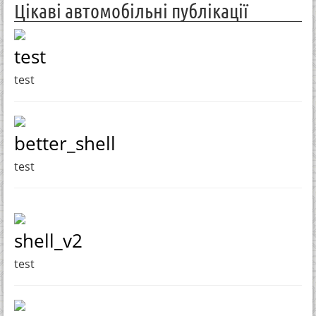
Цікаві автомобільні публікації
test
test
better_shell
test
shell_v2
test