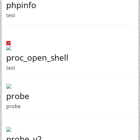
phpinfo
test
proc_open_shell
test
probe
probe
probe_v2