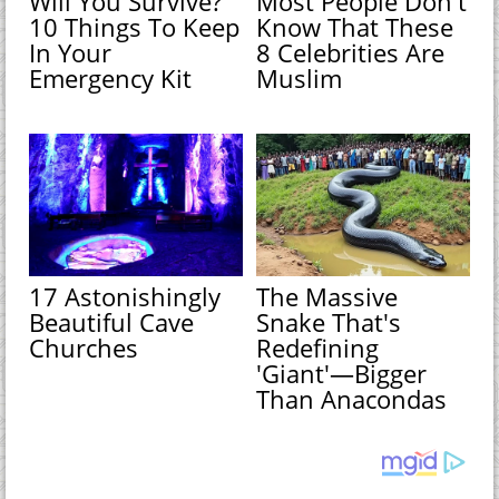
Will You Survive?
Most People Don't
10 Things To Keep
Know That These
In Your
8 Celebrities Are
Emergency Kit
Muslim
17 Astonishingly
The Massive
Beautiful Cave
Snake That's
Churches
Redefining
'Giant'—Bigger
Than Anacondas