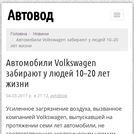
Автовод
Toggle
navigati
Головна
Новини
Автомобили Volkswagen забирают у людей 10–20
лет жизни
Автомобили Volkswagen
забирают у людей 10–20 лет
жизни
04.03.2017 р. в 21:12,
avtoblog
Усиленное загрязнение воздуха, вызванное
компанией Volkswagen, выпускавшей на
протяжении семи лет автомобили, не
соответствующие экологическим нормам,