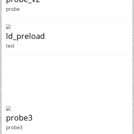
probe
ld_preload
test
probe3
probe3