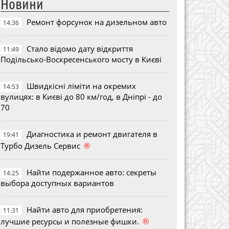
Новини
Ремонт форсунок на дизельном авто
14:36
Стало відомо дату відкриття
11:49
Подільсько-Воскресенського мосту в Києві
Швидкісні ліміти на окремих
14:53
вулицях: в Києві до 80 км/год, в Дніпрі - до
70
Диагностика и ремонт двигателя в
19:41
®
Турбо Дизель Сервис
Найти подержанное авто: секреты
14:25
выбора доступных вариантов
Найти авто для приобретения:
11:31
®
лучшие ресурсы и полезные фишки.