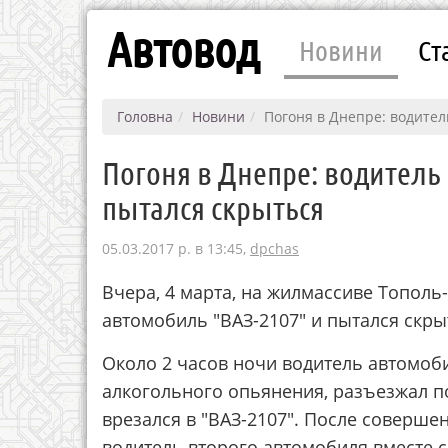
Автовод
Новини
Ст
Головна
Новини
Погоня в Днепре: водител
Погоня в Днепре: водитель
пытался скрыться
05.03.2017 р. в 13:45,
dpchas
Вчера, 4 марта, на жилмассиве Тополь
автомобиль "ВАЗ-2107" и пытался скры
Около 2 часов ночи водитель автомоби
алкогольного опьянения, разъезжал по
врезался в "ВАЗ-2107". После соверше
водитель второго автомобиля вместе 