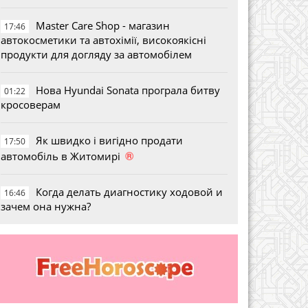
Master Care Shop - магазин
17:46
автокосметики та автохімії, високоякісні
продукти для догляду за автомобілем
Нова Hyundai Sonata програла битву
01:22
кросоверам
Як швидко і вигідно продати
17:50
®
автомобіль в Житомирі
Когда делать диагностику ходовой и
16:46
зачем она нужна?