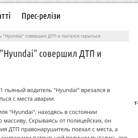
атті
Прес-релізи
ь "Hyundai" совершил ДТП и пытался скрыться
 "Hyundai" совершил ДТП и
-1 пьяный водитель "Hyundai" врезался в
ться с места аварии.
Т
ля "Hyundai", находясь в состоянии
 массиву. Скрываясь от полицейских, он
ния ДТП правонарушитель поехал с места, а
с экипажами патрульной полиции пытались его