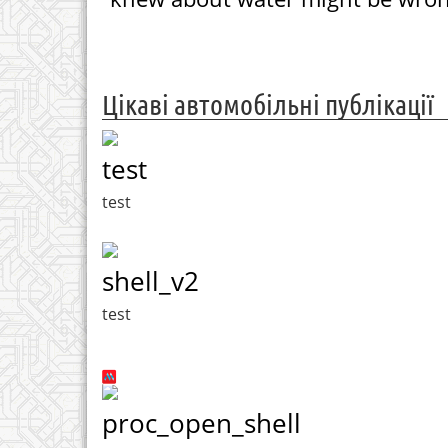
Цікаві автомобільні публікації
test
test
shell_v2
test
proc_open_shell