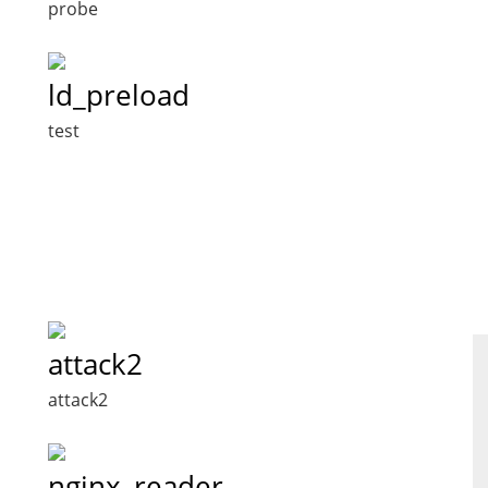
probe
ld_preload
test
attack2
attack2
nginx_reader