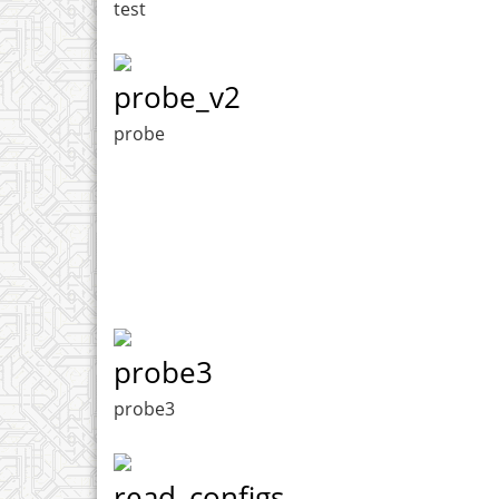
test
probe_v2
probe
probe3
probe3
read_configs