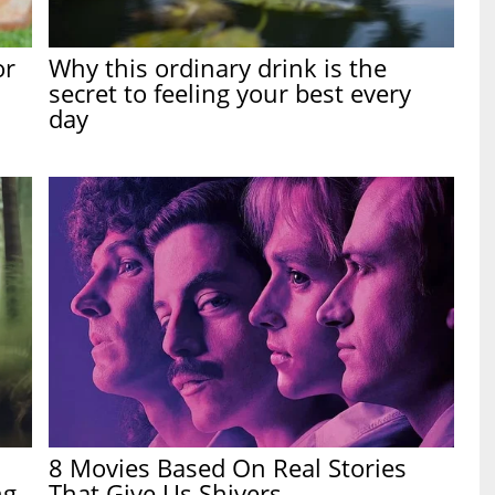
or
Why this ordinary drink is the
secret to feeling your best every
day
8 Movies Based On Real Stories
ng
That Give Us Shivers